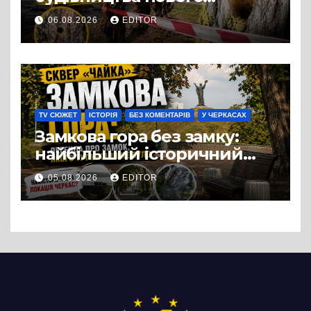
супермаркету VARUS на
06.08.2026
EDITOR
проспекті Перемоги всохли
дерева. І це навряд чи
можна назвати
випадковістю
TV СЮЖЕТ
ІСТОРІЯ
БЕЗ КОМЕНТАРІВ
У ЧЕРКАСАХ
Замкова гора без замку:
найбільший історичний
міф Черкас
05.08.2026
EDITOR