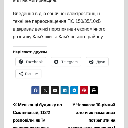
Мвт на Чигиринщині.
Введення в дію сонячної електростанції і
технічне переоснащення ПС 150/35/10кВ
відкриває великі перспективи економічного
розвитку Кам’янки та Кам’янського району.
Надіслати друзям
Facebook
Telegram
Друк
Більше
Навігація
Мешканці будинку по
У Черкасах 10-річний
Смілянській, 113/2
хлопчик намагався
записів
розповіли, як їм
потрапити на
співпрацюється з
огороджене парканом і