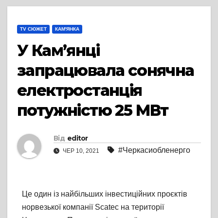
TV СЮЖЕТ
КАМ'ЯНКА
У Кам’янці
запрацювала сонячна
електростанція
потужністю 25 МВт
Від
editor
#Черкасиобленерго
ЧЕР 10, 2021
Це один із найбільших інвестиційних проєктів
норвезької компанії Scateс на території