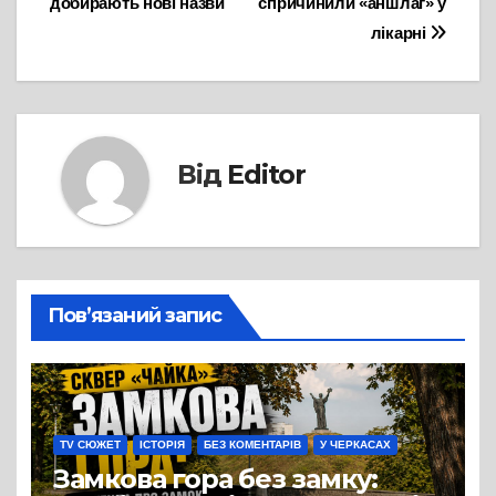
добирають нові назви
спричинили «аншлаг» у
записів
лікарні
Від
Editor
Пов’язаний запис
TV СЮЖЕТ
ІСТОРІЯ
БЕЗ КОМЕНТАРІВ
У ЧЕРКАСАХ
Замкова гора без замку: