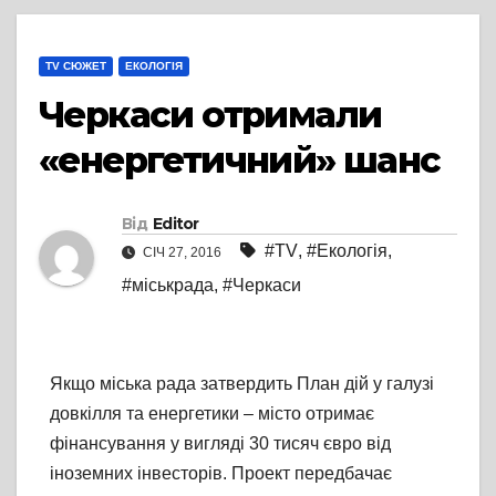
TV СЮЖЕТ
ЕКОЛОГІЯ
Черкаси отримали
«енергетичний» шанс
Від
Editor
#TV
,
#Екологія
,
СІЧ 27, 2016
#міськрада
,
#Черкаси
Якщо міська рада затвердить План дій у галузі
довкілля та енергетики – місто отримає
фінансування у вигляді 30 тисяч євро від
іноземних інвесторів. Проект передбачає