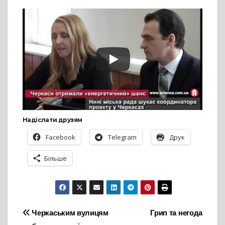
Надіслати друзям
Facebook
Telegram
Друк
Більше
Навігація
Черкаським вулицям
Грип та негода