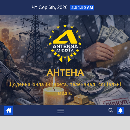
Перейти
Чт. Сер 6th, 2026
2:54:51 AM
до
вмісту
АНТЕНА
Щоденна онлайн газета, телеканал, соціальні
медіа