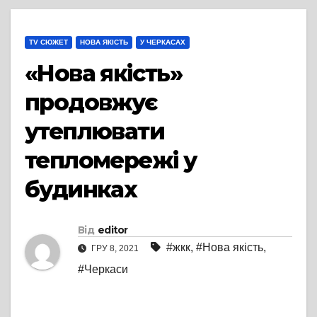
TV СЮЖЕТ
НОВА ЯКІСТЬ
У ЧЕРКАСАХ
«Нова якість»
продовжує
утеплювати
тепломережі у
будинках
Від
editor
#жкк
,
#Нова якість
,
ГРУ 8, 2021
#Черкаси