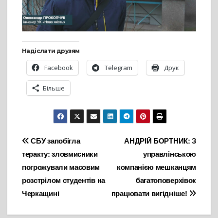
Надіслати друзям
Facebook
Telegram
Друк
Більше
Навігація
СБУ запобігла
АНДРІЙ БОРТНИК: З
теракту: зловмисники
управлінською
записів
погрожували масовим
компанією мешканцям
розстрілом студентів на
багатоповерхівок
Черкащині
працювати вигідніше!