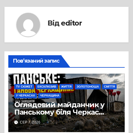
Від
editor
Пов’язаний запис
TV СЮЖЕТ
ЕКСКЛЮЗИВ
ЖИТТЯ
ЗОЛОТОНОША
СМІТТЯ
У ЧЕРКАСАХ
ЧЕРКАЩИНА
Оглядовий майданчик у
Панському біля Черкас
перетворився на занедбане
СЕР 7, 2026
сміттєзвалище