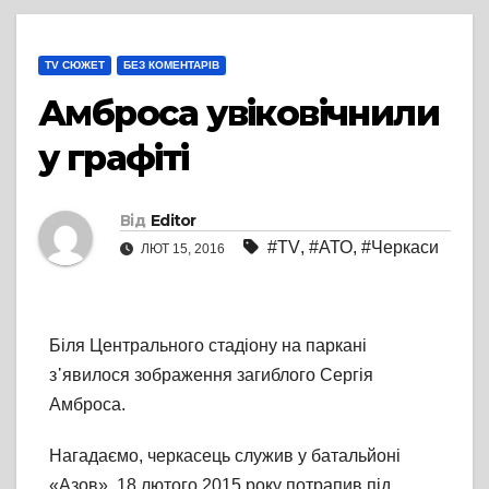
TV СЮЖЕТ
БЕЗ КОМЕНТАРІВ
Амброса увіковічнили
у графіті
Від
Editor
#TV
,
#АТО
,
#Черкаси
ЛЮТ 15, 2016
Біля Центрального стадіону на паркані
з᾽явилося зображення загиблого Сергія
Амброса.
Нагадаємо, черкасець служив у батальйоні
«Азов». 18 лютого 2015 року потрапив під