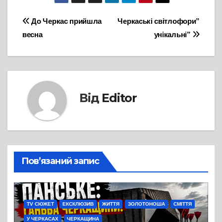
Навігація
До Черкас прийшла
Черкаські світлофори”
весна
унікальні”
записів
Від
Editor
Пов’язаний запис
TV СЮЖЕТ
ЕКСКЛЮЗИВ
ЖИТТЯ
ЗОЛОТОНОША
СМІТТЯ
У ЧЕРКАСАХ
ЧЕРКАЩИНА