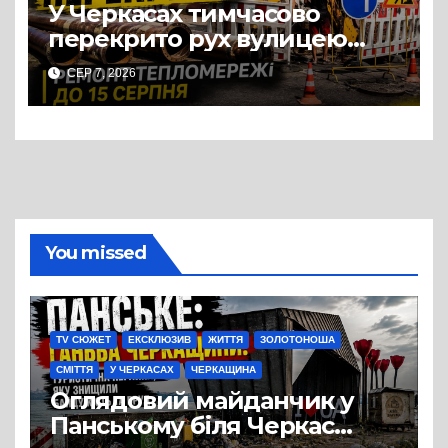
У Черкасах тимчасово
перекрито рух вулицею
Хрещатик на перехресті з
СЕР 7, 2026
Грушевського через ремонт
тепломережі
You missed
TV СЮЖЕТ
ЕКСКЛЮЗИВ
ЖИТТЯ
ЗОЛОТОНОША
СМІТТЯ
У ЧЕРКАСАХ
ЧЕРКАЩИНА
Оглядовий майданчик у
Панському біля Черкас