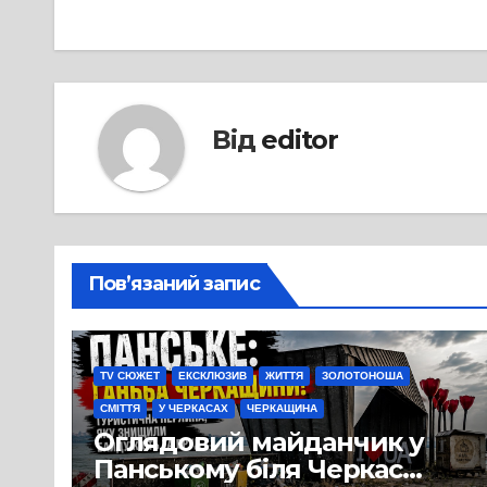
записів
Від
editor
Пов’язаний запис
TV СЮЖЕТ
ЕКСКЛЮЗИВ
ЖИТТЯ
ЗОЛОТОНОША
СМІТТЯ
У ЧЕРКАСАХ
ЧЕРКАЩИНА
Оглядовий майданчик у
Панському біля Черкас