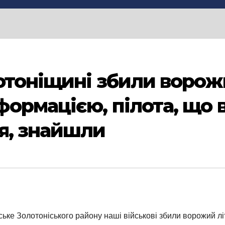
отоніщині збили ворожи
ормацією, пілота, що 
я, знайшли
ьке Золотоніського району наші військові збили ворожий літ