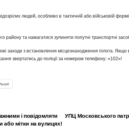
ідозрілих людей, особливо в тактичній або військовій формі
о району та намагатися зупиняти попутні транспортні засоби
і заходи з встановлення місцезнаходження пілота. Якщо в
хання звертатись до поліції за номером телефону: «102»!
ільше
ажними і повідомляти
УПЦ Московського патрі
и або мітки на вулицях!