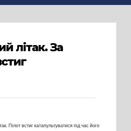
й літак. За
встиг
ак. Пілот встиг катапультуватися під час його