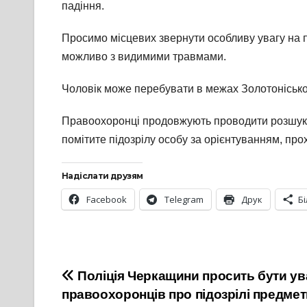
падіння.
Просимо місцевих звернути особливу увагу на п
можливо з видимими травмами.
Чоловік може перебувати в межах Золотоніськог
Правоохоронці продовжують проводити розшуков
помітите підозрілу особу за орієнтуванням, про
Надіслати друзям
Facebook
Telegram
Друк
Б
Навігація
Поліція Черкащини просить бути ув
правоохоронців про підозрілі предмет