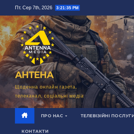
Перейти
Пт. Сер 7th, 2026
3:21:36 PM
до
вмісту
АНТЕНА
Щоденна онлайн газета,
телеканал, соціальні медіа
ПРО НАС
ТЕЛЕВІЗІЙНІ ПОСЛУГ
КОНТАКТИ