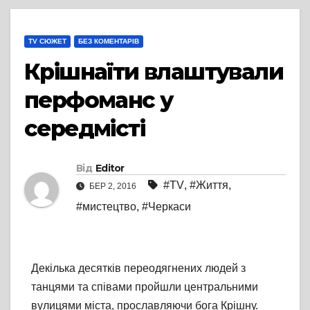
TV СЮЖЕТ
БЕЗ КОМЕНТАРІВ
Крішнаїти влаштували
перфоманс у
середмісті
Від
Editor
#TV
,
#Життя
,
БЕР 2, 2016
#мистецтво
,
#Черкаси
Декілька десятків переодягнених людей з
танцями та співами пройшли центральними
вулицями міста, прославляючи бога Крішну.