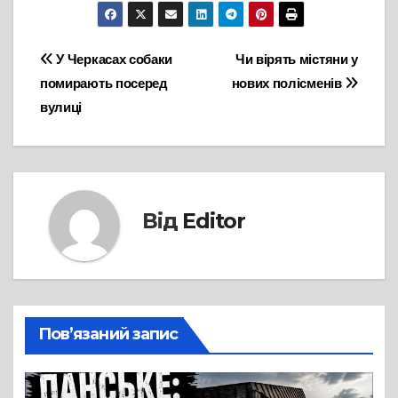
Навігація
У Черкасах собаки
Чи вірять містяни у
помирають посеред
нових полісменів
записів
вулиці
Від
Editor
Пов’язаний запис