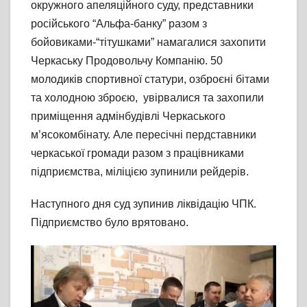
окружного апеляційного суду, представники
російського “Альфа-банку” разом з
бойовиками-“тітушками” намагалися захопити
Черкаську Продовольчу Компанію. 50
молодиків спортивної статури, озброєні бітами
та холодною зброєю, увірвалися та захопили
приміщення адмінбудівлі Черкаського
м’ясокомбінату. Але пересічні пердставники
черкаської громади разом з працівниками
підприємства, міліцією зупинили рейдерів.
Наступного дня суд зупинив ліквідацію ЧПК.
Підприємство було врятовано.