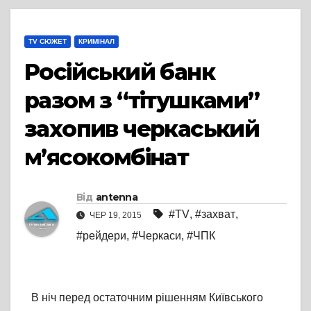
TV СЮЖЕТ
КРИМІНАЛ
Російський банк
разом з “тітушками”
захопив черкаський
м’ясокомбінат
Від
antenna
#TV
,
#захват
,
ЧЕР 19, 2015
#рейдери
,
#Черкаси
,
#ЧПК
В ніч перед остаточним рішенням Київського