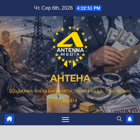
Перейти
Чт. Сер 6th, 2026
4:22:52 PM
до
вмісту
АНТЕНА
Щоденна онлайн газета, телеканал, соціальні
медіа