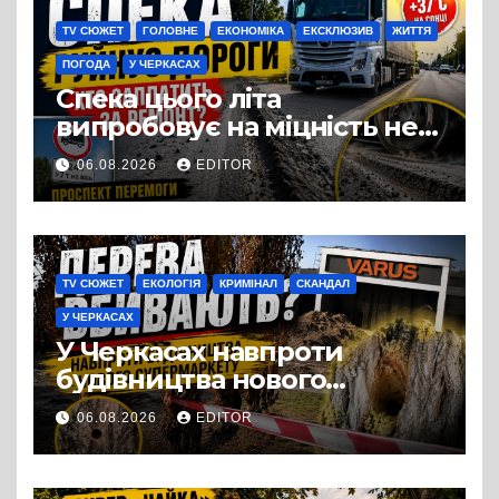
TV СЮЖЕТ
ГОЛОВНЕ
ЕКОНОМІКА
ЕКСКЛЮЗИВ
ЖИТТЯ
ПОГОДА
У ЧЕРКАСАХ
Спека цього літа
випробовує на міцність не
лише людей, а й дороги
06.08.2026
EDITOR
Черкас
TV СЮЖЕТ
ЕКОЛОГІЯ
КРИМІНАЛ
СКАНДАЛ
У ЧЕРКАСАХ
У Черкасах навпроти
будівництва нового
супермаркету VARUS на
06.08.2026
EDITOR
проспекті Перемоги всохли
дерева. І це навряд чи
можна назвати