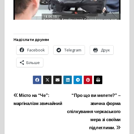
Надіслати друзям
Facebook
Telegram
Друк
Більше
Навігація
Місто на “Че”:
“Про що ви мелете?” –
маргіналізм звичайний
звична форма
записів
спілкування черкаського
мера зі своїми
підлеглими.