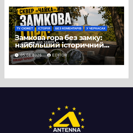
можна назвати
випадковістю
TV СЮЖЕТ
ІСТОРІЯ
БЕЗ КОМЕНТАРІВ
У ЧЕРКАСАХ
Замкова гора без замку:
найбільший історичний
міф Черкас
05.08.2026
EDITOR