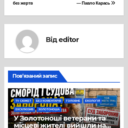
без жертв
— Павло Карась
Від
editor
Пов’язаний запис
TV СЮЖЕТ
БЕЗ КОМЕНТАРІВ
ГОЛОВНЕ
ЕКОЛОГІЯ
ЕКСКЛЮЗИВ
ЗОЛОТОНОША
У Золотоноші ветерани та
місцеві жителі вийшли на