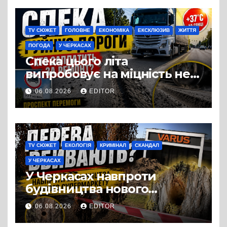
виробництвом м’яса птиці
TV СЮЖЕТ
ГОЛОВНЕ
ЕКОНОМІКА
ЕКСКЛЮЗИВ
ЖИТТЯ
ПОГОДА
У ЧЕРКАСАХ
Спека цього літа
випробовує на міцність не
лише людей, а й дороги
06.08.2026
EDITOR
Черкас
TV СЮЖЕТ
ЕКОЛОГІЯ
КРИМІНАЛ
СКАНДАЛ
У ЧЕРКАСАХ
У Черкасах навпроти
будівництва нового
супермаркету VARUS на
06.08.2026
EDITOR
проспекті Перемоги всохли
дерева. І це навряд чи