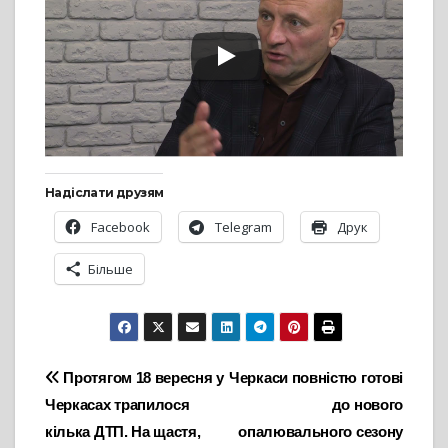
Надіслати друзям
Facebook
Telegram
Друк
Більше
Навігація
Протягом 18 вересня у
Черкаси повністю готові
Черкасах трапилося
до нового
записів
кілька ДТП. На щастя,
опалювального сезону