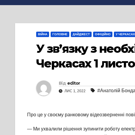
ВІЙНА
ГОЛОВНЕ
ДАЙДЖЕСТ
ОФІЦІЙНО
У ЧЕРКАСАХ
У зв’язку з необ
Черкасах 1 лист
Від
editor
#Анатолій Бонд
ЛИС 1, 2022
Про це у своєму ранковому відеозверненні пов
— Ми ухвалили рішення зупинити роботу електр