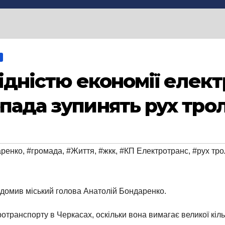
хідністю економії елект
опада зупинять рух тро
аренко
,
#громада
,
#Життя
,
#жкк
,
#КП Електротранс
,
#рух тро
ідомив міський голова Анатолій Бондаренко.
отранспорту в Черкасах, оскільки вона вимагає великої кіл