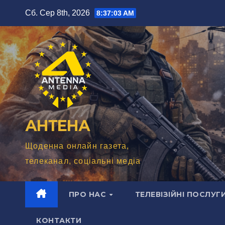
Перейти
Сб. Сер 8th, 2026
8:37:04 AM
до
вмісту
АНТЕНА
Щоденна онлайн газета,
телеканал, соціальні медіа
ПРО НАС
ТЕЛЕВІЗІЙНІ ПОСЛУГ
КОНТАКТИ