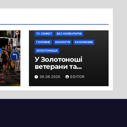
TV СЮЖЕТ
БЕЗ КОМЕНТАРІВ
ГОЛОВНЕ
ЕКОЛОГІЯ
ЕКСКЛЮЗИВ
ЗОЛОТОНОША
У Золотоноші
ветерани та
місцеві жителі
06.08.2026
EDITOR
вийшли на
протест до стін
підприємства ТОВ
«Омега Три», що
займається
виробництвом
м’яса птиці