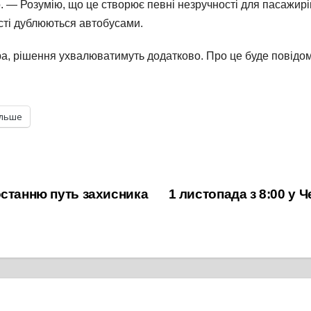
 — Розумію, що це створює певні незручності для пасажирів
істі дублюються автобусами.
а, рішення ухвалюватимуть додатково. Про це буде повідо
ільше
останню путь захисника
1 листопада з 8:00 у 