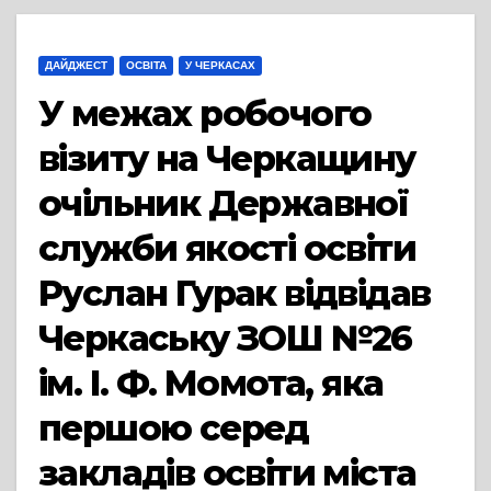
ДАЙДЖЕСТ
ОСВІТА
У ЧЕРКАСАХ
У межах робочого
візиту на Черкащину
очільник Державної
служби якості освіти
Руслан Гурак відвідав
Черкаську ЗОШ №26
ім. І. Ф. Момота, яка
першою серед
закладів освіти міста