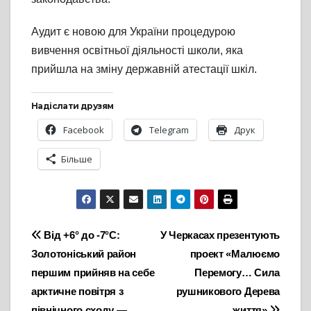
Аудит є новою для України процедурою
вивчення освітньої діяльності школи, яка
прийшла на зміну державній атестації шкіл.
Надіслати друзям
Facebook
Telegram
Друк
Більше
Навігація
Від +6° до -7°С:
У Черкасах презентують
Золотоніський район
проект «Малюємо
записів
першим прийняв на себе
Перемогу… Сила
арктичне повітря з
рушникового Дерева
північного сходу —
життя»