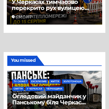
У Черкасах тимчасово
перекрито рух вулицею
Хрещатик на перехресті з
СЕР 7, 2026
Грушевського через ремонт
тепломережі
You missed
TV СЮЖЕТ
ЕКСКЛЮЗИВ
ЖИТТЯ
ЗОЛОТОНОША
СМІТТЯ
У ЧЕРКАСАХ
ЧЕРКАЩИНА
Оглядовий майданчик у
Панському біля Черкас
перетворився на занедбане