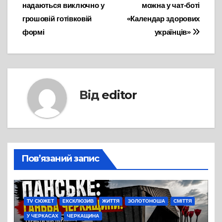
надаються виключно у
можна у чат-боті
грошовій готівковій
«Календар здорових
формі
українців»
Від
editor
Пов’язаний запис
TV СЮЖЕТ
ЕКСКЛЮЗИВ
ЖИТТЯ
ЗОЛОТОНОША
СМІТТЯ
У ЧЕРКАСАХ
ЧЕРКАЩИНА