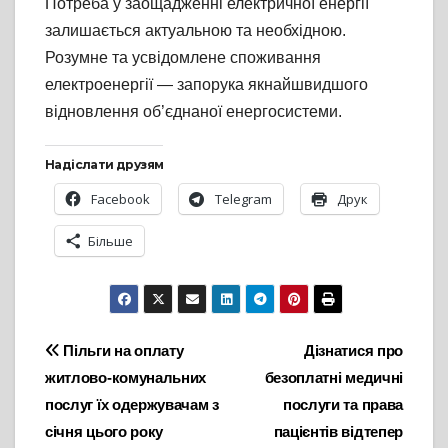
Потреба у заощадженні електричної енергії
залишається актуальною та необхідною.
Розумне та усвідомлене споживання
електроенергії — запорука якнайшвидшого
відновлення об’єднаної енергосистеми.
Надіслати друзям
Facebook
Telegram
Друк
Більше
Навігація
Пільги на оплату
Дізнатися про
житлово-комунальних
безоплатні медичні
записів
послуг їх одержувачам з
послуги та права
січня цього року
пацієнтів відтепер