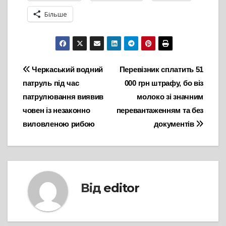
Більше
Навігація
Черкаський водний
Перевізник сплатить 51
патруль під час
000 грн штрафу, бо віз
записів
патрулювання виявив
молоко зі значним
човен із незаконно
перевантаженням та без
виловленою рибою
документів
Від
editor