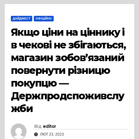
ДАЙДЖЕСТ
ОФІЦІЙНО
Якщо ціни на ціннику і
в чекові не збігаються,
магазин зобов’язаний
повернути різницю
покупцю —
Держпродспоживслу
жби
Від
editor
ЛЮТ 23, 2023