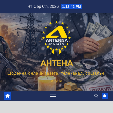
Перейти
Чт. Сер 6th, 2026
1:12:43 PM
до
вмісту
АНТЕНА
Щоденна онлайн газета, телеканал, соціальні
медіа