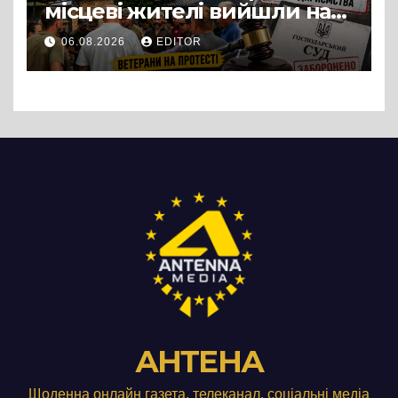
місцеві жителі вийшли на
протест до стін
06.08.2026
EDITOR
підприємства ТОВ «Омега
Три», що займається
виробництвом м’яса птиці
АНТЕНА
Щоденна онлайн газета, телеканал, соціальні медіа