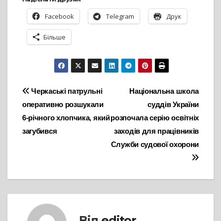
Facebook
Telegram
Друк
Більше
Навігація
Черкаські патрульні
Національна школа
оперативно розшукали
суддів України
записів
6-річного хлопчика, який
розпочала серію освітніх
загубився
заходів для працівників
Служби судової охорони
Від
editor