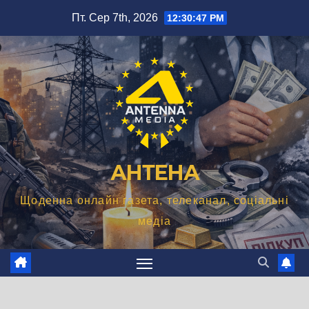
Перейти
Пт. Сер 7th, 2026
12:30:47 PM
до
вмісту
АНТЕНА
Щоденна онлайн газета, телеканал, соціальні
медіа