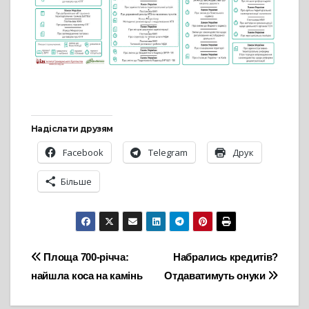
Надіслати друзям
Facebook
Telegram
Друк
Більше
Навігація
Площа 700-річча:
Набрались кредитів?
найшла коса на камінь
Отдаватимуть онуки
записів