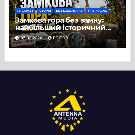
TV СЮЖЕТ
ІСТОРІЯ
БЕЗ КОМЕНТАРІВ
У ЧЕРКАСАХ
Замкова гора без замку:
найбільший історичний
міф Черкас
05.08.2026
EDITOR