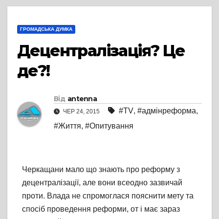
ГРОМАДСЬКА ДУМКА
Децентралізація? Це
де?!
Від
antenna
#TV
,
#адмінреформа
,
ЧЕР 24, 2015
#Життя
,
#Опитування
Черкащани мало що знають про реформу з
децентралізації, але вони всеодно зазвичай
проти. Влада не спромоглася пояснити мету та
спосіб проведення реформи, от і має зараз