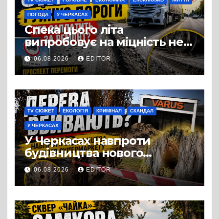
ПОГОДА
У ЧЕРКАСАХ
Спека цього літа
випробовує на міцність не
лише людей, а й дороги
06.08.2026
EDITOR
Черкас
TV СЮЖЕТ
ЕКОЛОГІЯ
КРИМІНАЛ
СКАНДАЛ
У ЧЕРКАСАХ
У Черкасах навпроти
будівництва нового
супермаркету VARUS на
06.08.2026
EDITOR
проспекті Перемоги всохли
дерева. І це навряд чи
можна назвати
випадковістю