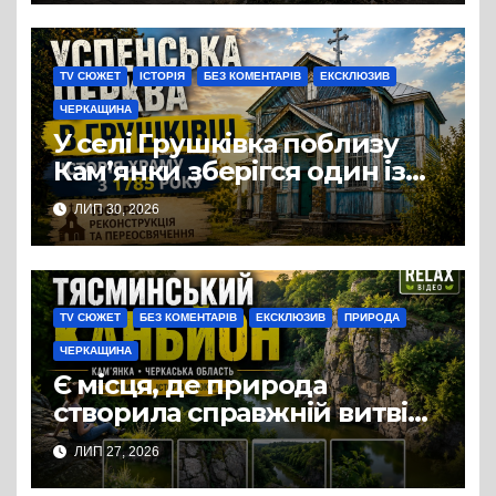
TV СЮЖЕТ
ІСТОРІЯ
БЕЗ КОМЕНТАРІВ
ЕКСКЛЮЗИВ
ЧЕРКАЩИНА
У селі Грушківка поблизу
Кам’янки зберігся один із
небагатьох старовинних
ЛИП 30, 2026
дерев’яних храмів
Черкащини — церква
Успіння Пресвятої
Богородиці
TV СЮЖЕТ
БЕЗ КОМЕНТАРІВ
ЕКСКЛЮЗИВ
ПРИРОДА
ЧЕРКАЩИНА
Є місця, де природа
створила справжній витвір
мистецтва задовго до появи
ЛИП 27, 2026
людини. Одне з них —
Тясминський каньйон у