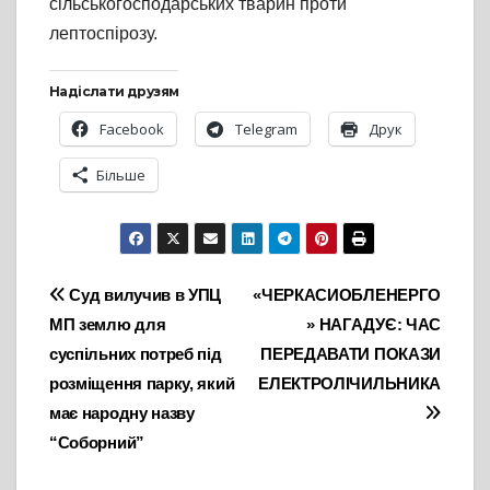
сільськогосподарських тварин проти
лептоспірозу.
Надіслати друзям
Facebook
Telegram
Друк
Більше
Навігація
Суд вилучив в УПЦ
«ЧЕРКАСИОБЛЕНЕРГО
МП землю для
» НАГАДУЄ: ЧАС
записів
суспільних потреб під
ПЕРЕДАВАТИ ПОКАЗИ
розміщення парку, який
ЕЛЕКТРОЛІЧИЛЬНИКА
має народну назву
“Соборний”