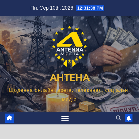
Перейти
Пн. Сер 10th, 2026
12:31:39 PM
до
вмісту
АНТЕНА
Щоденна онлайн газета, телеканал, соціальні
медіа