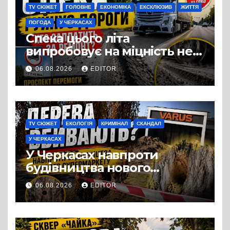
TV СЮЖЕТ
ГОЛОВНЕ
ЕКОНОМІКА
ЕКСКЛЮЗИВ
ЖИТТЯ
ПОГОДА
У ЧЕРКАСАХ
Спека цього літа
випробовує на міцність не
лише людей, а й дороги
06.08.2026
EDITOR
Черкас
TV СЮЖЕТ
ЕКОЛОГІЯ
КРИМІНАЛ
СКАНДАЛ
У ЧЕРКАСАХ
У Черкасах навпроти
будівництва нового
супермаркету VARUS на
06.08.2026
EDITOR
проспекті Перемоги всохли
дерева. І це навряд чи
можна назвати