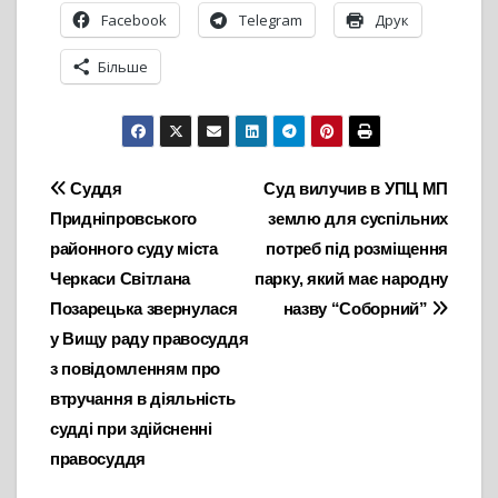
Facebook
Telegram
Друк
Більше
Навігація
Суддя
Суд вилучив в УПЦ МП
Придніпровського
землю для суспільних
записів
районного суду міста
потреб під розміщення
Черкаси Світлана
парку, який має народну
Позарецька звернулася
назву “Соборний”
у Вищу раду правосуддя
з повідомленням про
втручання в діяльність
судді при здійсненні
правосуддя