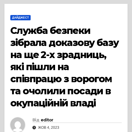
ДАЙДЖЕСТ
Служба безпеки
зібрала доказову базу
на ще 2-х зрадниць,
які пішли на
співпрацю з ворогом
та очолили посади в
окупаційній владі
Від
editor
ЖОВ 4, 2023