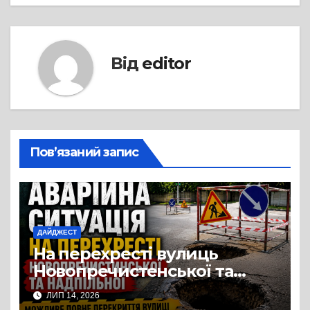
Від
editor
Пов’язаний запис
ДАЙДЖЕСТ
На перехресті вулиць
Новопречистенської та
Надпільної просів асфальт
ЛИП 14, 2026
над теплотрасою