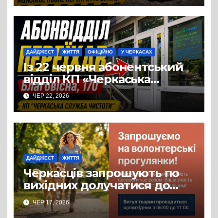
ДАЙДЖЕСТ
ЖИТТЯ
ОФІЦІЙНО
У ЧЕРКАСАХ
Із 22 червня абонентський
відділ КП «Черкаська
служба чистоти» працює за
ЧЕР 22, 2026
новою адресою: вул.
Благовісна, 170
ДАЙДЖЕСТ
ЖИТТЯ
Черкасців запрошують по
вихідних долучатися до
прогулянок із собаками з
ЧЕР 17, 2026
комунального Центру