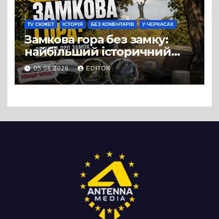
випадковістю
TV СЮЖЕТ
ІСТОРІЯ
БЕЗ КОМЕНТАРІВ
У ЧЕРКАСАХ
Замкова гора без замку:
найбільший історичний
міф Черкас
05.08.2026
EDITOR