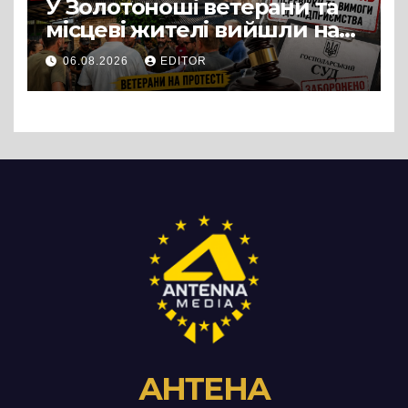
У Золотоноші ветерани та
місцеві жителі вийшли на
протест до стін
06.08.2026
EDITOR
підприємства ТОВ «Омега
Три», що займається
виробництвом м’яса птиці
АНТЕНА