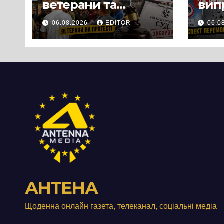
ветерани та
вип
місцеві жителі
міц
06.08.2026
EDITOR
06.0
вийшли на
люд
протест до стін
Чер
підприємства ТОВ
«Омега Три», що
займається
виробництвом
м’яса птиці
АНТЕНА
Щоденна онлайн газета, телеканал, соціальні медіа