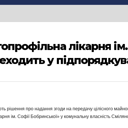
опрофільна лікарня ім.
еходить у підпорядкув
ують рішення про надання згоди на передачу цілісного май
рня ім. Софії Бобринської» у комунальну власність Смілянсь