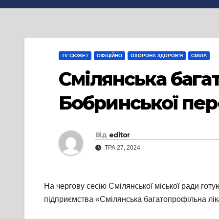
TV СЮЖЕТ
ОФІЦІЙНО
ОХОРОНА ЗДОРОВ'Я
СМІЛА
Смілянська багат
Бобринської пер
Від
editor
ТРА 27, 2024
На чергову сесію Смілянської міської ради гот
підприємства «Смілянська багатопрофільна ліка