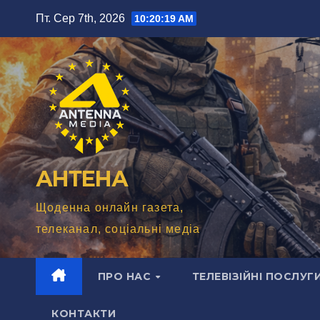
Перейти
Пт. Сер 7th, 2026
10:20:20 AM
до
вмісту
АНТЕНА
Щоденна онлайн газета,
телеканал, соціальні медіа
ПРО НАС
ТЕЛЕВІЗІЙНІ ПОСЛУГ
КОНТАКТИ