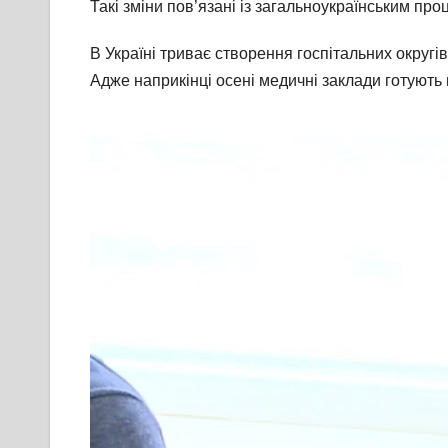
Такі зміни пов’язані із загальноукраїнським п
В Україні триває створення госпітальних округі
Адже наприкінці осені медичні заклади готують