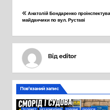
Навігація
Анатолій Бондаренко проінспектува
майданчики по вул. Руставі
записів
Від
editor
Пов’язаний запис
TV СЮЖЕТ
БЕЗ КОМЕНТАРІВ
ГОЛОВНЕ
ЕКОЛОГІЯ