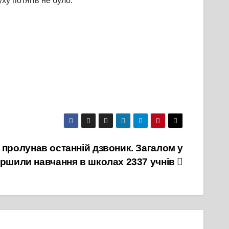
ху потягів не було.
 пролунав останній дзвоник. Загалом у
ершили навчання в школах 2337 учнів