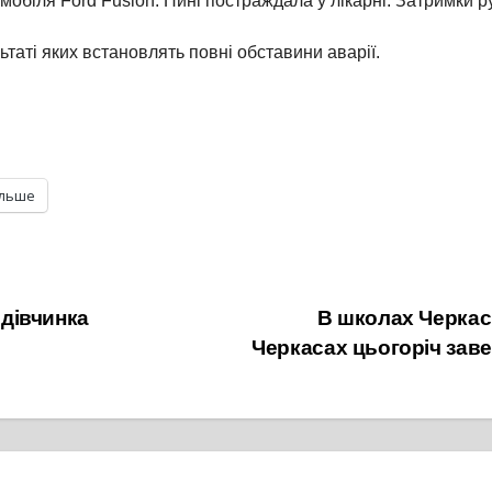
біля Ford Fusion. Нині постраждала у лікарні. Затримки ру
ьтаті яких встановлять повні обставини аварії.
ільше
 дівчинка
В школах Черкас
Черкасах цьогоріч зав