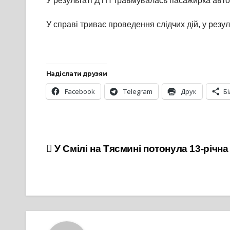
У результаті ДТП травмувалась пасажирка автомо
У справі триває проведення слідчих дій, у резул
Надіслати друзям
Facebook
Telegram
Друк
Б
Навігація
У Смілі на Тясмині потонула 13-річна
записів