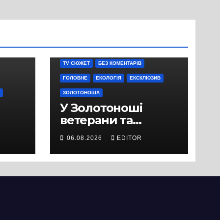
TV СЮЖЕТ
БЕЗ КОМЕНТАРІВ
ГОЛОВНЕ
ЕКОЛОГІЯ
ЕКСКЛЮЗИВ
ЗОЛОТОНОША
У Золотоноші
ветерани та
місцеві жителі
06.08.2026
EDITOR
вийшли на
протест до стін
підприємства ТОВ
«Омега Три», що
займається
виробництвом
м’яса птиці