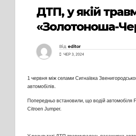
ДТП, у якій трав
«Золотоноша-Че
Від
editor
ЧЕР 3, 2024
1 червня між селами Сигнаївка Звенигородськог
автомобілів.
Попередньо встановили, що водій автомобіля For
Citroen Jumper.