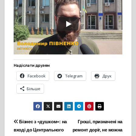
Надіслати друзям
Facebook
Telegram
Друк
Більше
Навігація
Бізнес з «душком»: на
Гроші, призначені на
вході до Центрального
ремонт доріг, не можна
записів