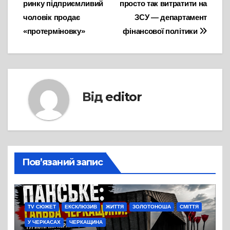
ринку підприємливий
просто так витратити на
чоловік продає
ЗСУ — департамент
«протерміновку»
фінансової політики
Від
editor
Пов’язаний запис
TV СЮЖЕТ
ЕКСКЛЮЗИВ
ЖИТТЯ
ЗОЛОТОНОША
СМІТТЯ
У ЧЕРКАСАХ
ЧЕРКАЩИНА