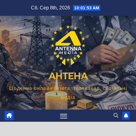
Перейти
Сб. Сер 8th, 2026
10:01:54 AM
до
вмісту
АНТЕНА
Щоденна онлайн газета, телеканал, соціальні
медіа