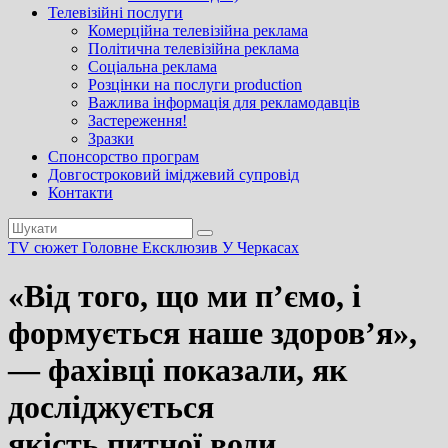
Телевізійні послуги
Комерційна телевізійна реклама
Політична телевізійна реклама
Соціальна реклама
Розцінки на послуги production
Важлива інформація для рекламодавців
Застереження!
Зразки
Спонсорство програм
Довгостроковий іміджевий супровід
Контакти
TV сюжет
Головне
Ексклюзив
У Черкасах
«Від того, що ми п’ємо, і
формується наше здоров’я»,
— фахівці показали, як
досліджується
якість питної води