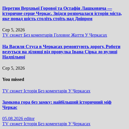
Перетин Верхньої Горової та Остафія Лашковича —
історичне серце Черкас. Звідси розпочалася історія міста,
яке понад шість століть стоїть над Дніпром
Сер 5, 2026
TV сюжет
Без коментарів
Головне
Життя
У Черкасах
На Василя Стуса в Черкасах ремонтують дорогу. Роботи
ведуться на ділянці від провулка Івана Сірка до вулиці
Надпільної
Сер 5, 2026
You missed
TV сюжет
Історія
Без коментарів
У Черкасах
Замкова гора без замку: найбільший історичний міф
Черкас
05.08.2026
editor
TV сюжет
Історія
Без коментарів
У Черкасах