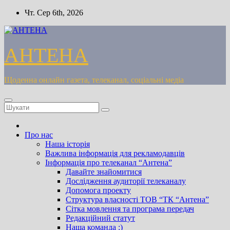
Перейти
Чт. Сер 6th, 2026
до
вмісту
АНТЕНА
Щоденна онлайн газета, телеканал, соціальні медіа
Про нас
Наша історія
Важлива інформація для рекламодавців
Інформація про телеканал “Антена”
Давайте знайомитися
Дослідження аудиторії телеканалу
Допомога проекту
Cтруктура власності ТОВ “ТК “Антена”
Сітка мовлення та програма передач
Редакційний статут
Наша команда :)