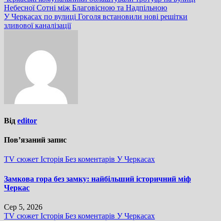
Навігація
Небесної Сотні між Благовісною та Надпільною
записів
У Черкасах по вулиці Гоголя встановили нові решітки
зливової каналізації
Від
editor
Пов’язаний запис
TV сюжет
Історія
Без коментарів
У Черкасах
Замкова гора без замку: найбільший історичний міф
Черкас
Сер 5, 2026
TV сюжет
Історія
Без коментарів
У Черкасах