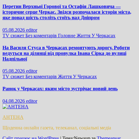
Перетин Верхньої Горової та Остафія Лашковича —
історичне серце Черкас. Звідси розпочалася історія міста,
яке понад шість століть стоїть над Дніпром
05.08.2026
editor
TV сюжет
Без коментарів
Головне
Життя
У Черкасах
На Василя Стуса в Черкасах ремонтують дорогу. Роботи
ведуться на ділянці від провулка Івана Сірка до вулиці
Надпільної
05.08.2026
editor
TV сюжет
Без коментарів
Життя
У Черкасах
Ранок у Черкасах: яким місто зустрічає новий день
04.08.2026
editor
АНТЕНА
Щоденна онлайн газета, телеканал, соціальні медіа
Сайт працює на WordPress
|
Тема:Newsup за
Themeansar
.