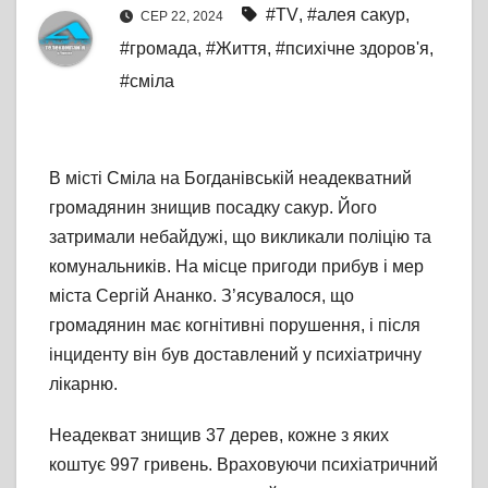
#TV
,
#алея сакур
,
СЕР 22, 2024
#громада
,
#Життя
,
#психічне здоров'я
,
#сміла
В місті Сміла на Богданівській неадекватний
громадянин знищив посадку сакур. Його
затримали небайдужі, що викликали поліцію та
комунальників. На місце пригоди прибув і мер
міста Сергій Ананко. З’ясувалося, що
громадянин має когнітивні порушення, і після
інциденту він був доставлений у психіатричну
лікарню.
Неадекват знищив 37 дерев, кожне з яких
коштує 997 гривень. Враховуючи психіатричний