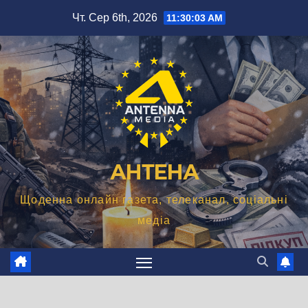
Перейти
Чт. Сер 6th, 2026
11:30:04 AM
до
вмісту
АНТЕНА
Щоденна онлайн газета, телеканал, соціальні
медіа