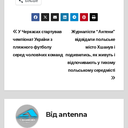
Більше
Навігація
У Черкасах стартував
Журналісти “Антени”
чемпіонат України з
відвідали польське
записів
пляжного футболу
місто Хшанув і
серед чоловічих команд
подивились, як живуть і
відпочивають у тихому
польському середмісті
Від
antenna