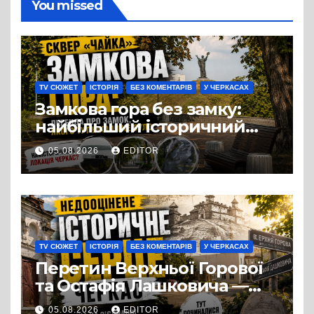
You missed
TV СЮЖЕТ
ІСТОРІЯ
БЕЗ КОМЕНТАРІВ
У ЧЕРКАСАХ
Замкова гора без замку:
найбільший історичний
міф Черкас
05.08.2026
EDITOR
TV СЮЖЕТ
ІСТОРІЯ
БЕЗ КОМЕНТАРІВ
У ЧЕРКАСАХ
Перетин Верхньої Горової
та Остафія Лашковича —
історичне серце Черкас.
05.08.2026
EDITOR