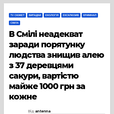
TV СЮЖЕТ
ВИПАДКИ
ЕКОЛОГІЯ
ЕКСКЛЮЗИВ
КРИМІНАЛ
СМІЛА
В Смілі неадекват
заради порятунку
людства знищив алею
з 37 деревцями
сакури, вартістю
майже 1000 грн за
кожне
Від
antenna