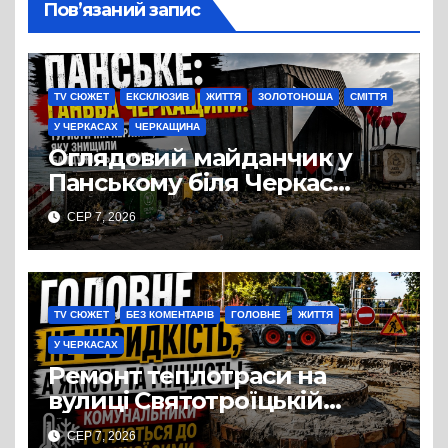
Пов’язаний запис
TV СЮЖЕТ
ЕКСКЛЮЗИВ
ЖИТТЯ
ЗОЛОТОНОША
СМІТТЯ
У ЧЕРКАСАХ
ЧЕРКАЩИНА
Оглядовий майданчик у
Панському біля Черкас
перетворився на занедбане
СЕР 7, 2026
сміттєзвалище
TV СЮЖЕТ
БЕЗ КОМЕНТАРІВ
ГОЛОВНЕ
ЖИТТЯ
У ЧЕРКАСАХ
Ремонт теплотраси на
вулиці Святотроїцькій
затягнувся порівняно із
СЕР 7, 2026