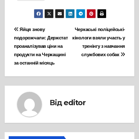
Навігація
Яйця знову
Черкаські поліцейські-
подорожчали: Держстат
кінологи взяли участь у
записів
проаналізував ціни на
тренінгу з навчання
продукти на Черкащині
службових собак
за останній місяць
Від
editor