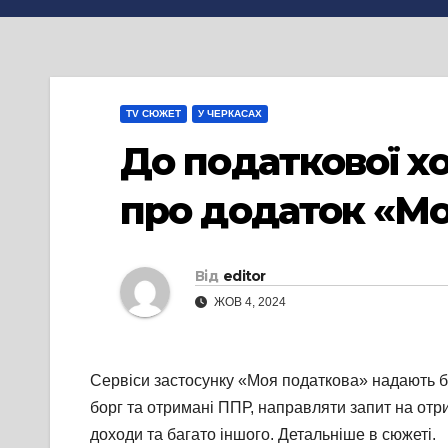
TV СЮЖЕТ
У ЧЕРКАСАХ
До податкової хо
про додаток «Мо
Від
editor
ЖОВ 4, 2024
Сервіси застосунку «Моя податкова» надають б
борг та отримані ППР, направляти запит на отр
доходи та багато іншого. Детальніше в сюжеті.