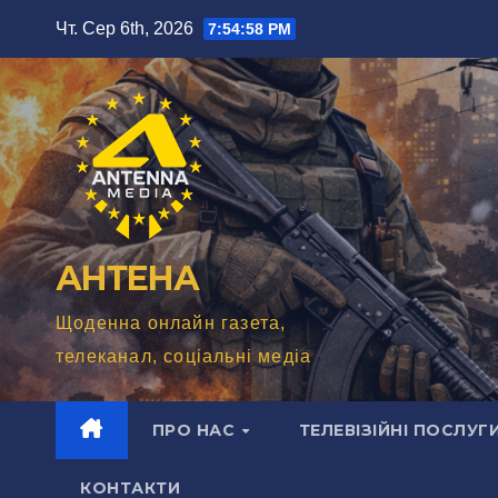
Перейти
Чт. Сер 6th, 2026
7:55:00 PM
до
вмісту
АНТЕНА
Щоденна онлайн газета,
телеканал, соціальні медіа
ПРО НАС
ТЕЛЕВІЗІЙНІ ПОСЛУГ
КОНТАКТИ