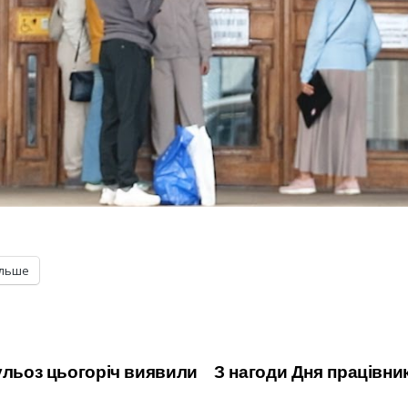
ільше
ульоз цьогоріч виявили
З нагоди Дня працівни