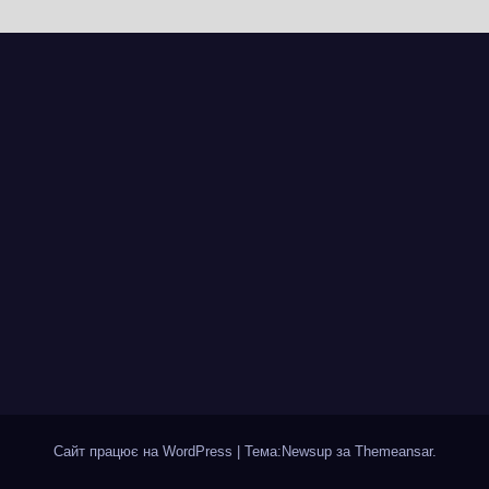
VARUS на
проспекті
Перемоги всох
дерева. І це на
чи можна назв
випадковістю
Сайт працює на WordPress
|
Тема:Newsup за
Themeansar
.