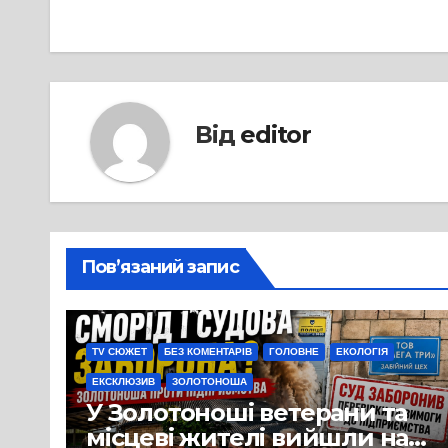
записів
Від
editor
Пов’язаний запис
TV СЮЖЕТ
БЕЗ КОМЕНТАРІВ
ГОЛОВНЕ
ЕКОЛОГІЯ
ЕКСКЛЮЗИВ
ЗОЛОТОНОША
У Золотоноші ветерани та
місцеві жителі вийшли на