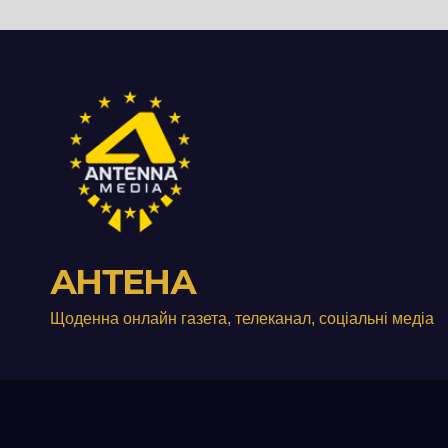
підприємства ТОВ
«Омега Три», що
займається
виробництвом
м’яса птиці
АНТЕНА
Щоденна онлайн газета, телеканал, соціальні медіа