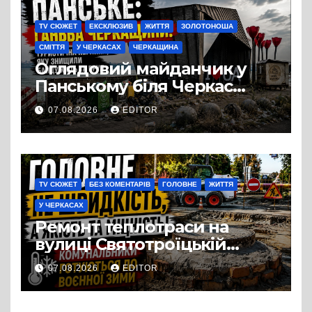
TV СЮЖЕТ
ЕКСКЛЮЗИВ
ЖИТТЯ
ЗОЛОТОНОША
СМІТТЯ
У ЧЕРКАСАХ
ЧЕРКАЩИНА
Оглядовий майданчик у
Панському біля Черкас
перетворився на занедбане
07.08.2026
EDITOR
сміттєзвалище
TV СЮЖЕТ
БЕЗ КОМЕНТАРІВ
ГОЛОВНЕ
ЖИТТЯ
У ЧЕРКАСАХ
Ремонт теплотраси на
вулиці Святотроїцькій
затягнувся порівняно із
07.08.2026
EDITOR
запланованими термінами.
Вулицю досі не відкрили