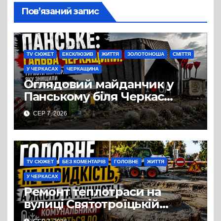
Пов’язаний запис
TV СЮЖЕТ
ЕКСКЛЮЗИВ
ЖИТТЯ
ЗОЛОТОНОША
СМІТТЯ
У ЧЕРКАСАХ
ЧЕРКАЩИНА
Оглядовий майданчик у
Панському біля Черкас
перетворився на занедбане
СЕР 7, 2026
сміттєзвалище
TV СЮЖЕТ
БЕЗ КОМЕНТАРІВ
ГОЛОВНЕ
ЖИТТЯ
У ЧЕРКАСАХ
Ремонт теплотраси на
вулиці Святотроїцькій
затягнувся порівняно із