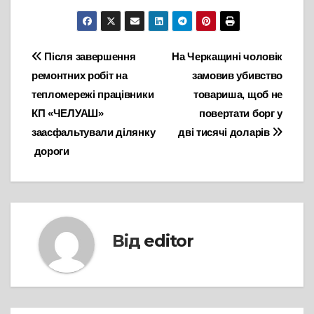
Навігація
Після завершення
На Черкащині чоловік
ремонтних робіт на
замовив убивство
записів
тепломережі працівники
товариша, щоб не
КП «ЧЕЛУАШ»
повертати борг у
заасфальтували ділянку
дві тисячі доларів
дороги
Від
editor