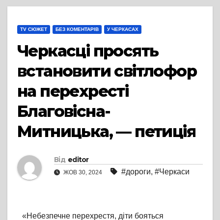
TV СЮЖЕТ
БЕЗ КОМЕНТАРІВ
У ЧЕРКАСАХ
Черкасці просять
встановити світлофор
на перехресті
Благовісна-
Митницька, — петиція
Від
editor
#дороги
,
#Черкаси
ЖОВ 30, 2024
«Небезпечне перехрестя, діти бояться