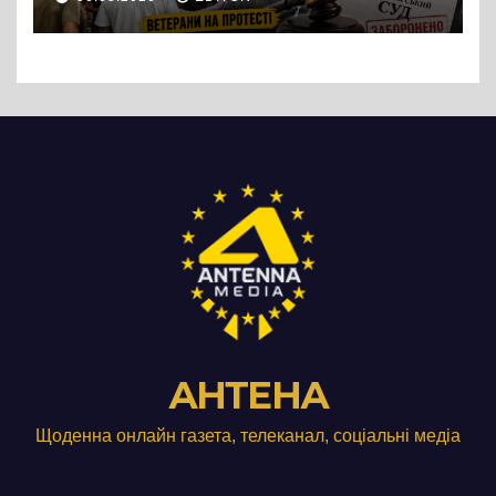
підприємства ТОВ «Омега
Три», що займається
виробництвом м’яса птиці
АНТЕНА
Щоденна онлайн газета, телеканал, соціальні медіа