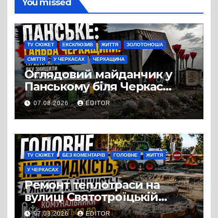
You missed
TV СЮЖЕТ
ЕКСКЛЮЗИВ
ЖИТТЯ
ЗОЛОТОНОША
СМІТТЯ
У ЧЕРКАСАХ
ЧЕРКАЩИНА
Оглядовий майданчик у
Панському біля Черкас
перетворився на занедбане
07.08.2026
EDITOR
сміттєзвалище
TV СЮЖЕТ
БЕЗ КОМЕНТАРІВ
ГОЛОВНЕ
ЖИТТЯ
У ЧЕРКАСАХ
Ремонт теплотраси на
вулиці Святотроїцькій
затягнувся порівняно із
07.08.2026
EDITOR