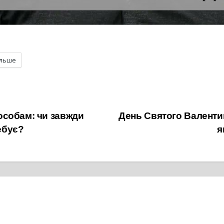
ільше
собам: чи завжди
День Святого Валентин
ребує?
я