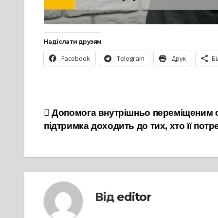
Надіслати друзям
Facebook
Telegram
Друк
Б
Навігація
Допомога внутрішньо переміщеним о
підтримка доходить до тих, хто її пот
записів
Від
editor