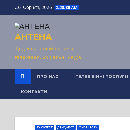
Перейти
Сб. Сер 8th, 2026
2:26:40 AM
до
вмісту
АНТЕНА
Щоденна онлайн газета,
телеканал, соціальні медіа
ПРО НАС
ТЕЛЕВІЗІЙНІ ПОСЛУГИ
КОНТАКТИ
TV СЮЖЕТ
ДАЙДЖЕСТ
У ЧЕРКАСАХ