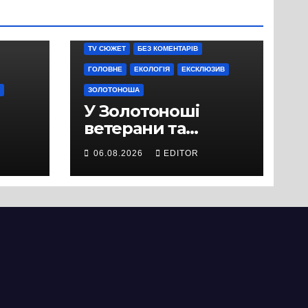
TV СЮЖЕТ
БЕЗ КОМЕНТАРІВ
ГОЛОВНЕ
ЕКОЛОГІЯ
ЕКСКЛЮЗИВ
ЗОЛОТОНОША
У Золотоноші
ветерани та
місцеві жителі
06.08.2026
EDITOR
вийшли на
протест до стін
підприємства ТОВ
«Омега Три», що
займається
виробництвом
м’яса птиці