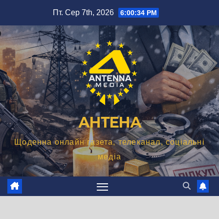
Перейти
Пт. Сер 7th, 2026
6:00:36 PM
до
вмісту
АНТЕНА
Щоденна онлайн газета, телеканал, соціальні
медіа