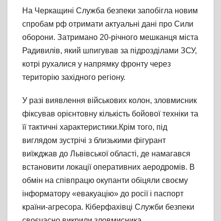
На Черкащині Служба безпеки запобігла новим
спробам рф отримати актуальні дані про Сили
оборони. Затримано 20-річного мешканця міста
Радивилів, який шпигував за підрозділами ЗСУ,
котрі рухалися у напрямку фронту через
територію західного регіону.
У разі виявлення військових колон, зловмисник
фіксував орієнтовну кількість бойової техніки та
її тактичні характеристики.Крім того, під
виглядом зустрічі з близькими фігурант
виїжджав до Львівської області, де намагався
встановити локації оперативних аеродромів. В
обмін на співпрацю окупанти обіцяли своєму
інформатору «евакуацію» до росії і паспорт
країни-агресора. Кіберфахівці Служби безпеки
своєчасно викрили зловмисника,