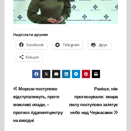
Надіслати друзям
Facebook
Telegram
Друк
Більше
Навігація
Морози поступово
Раніше, ніж
відступатимуть, проте
прогнозували: хмара
записів
можливі опади, –
пилу поступово затягує
прогноз гідрометцентру
небо над Черкасами
на вихідні