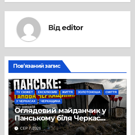
Від
editor
Пов’язаний запис
TV СЮЖЕТ
ЕКСКЛЮЗИВ
ЖИТТЯ
ЗОЛОТОНОША
СМІТТЯ
У ЧЕРКАСАХ
ЧЕРКАЩИНА
Оглядовий майданчик у
Панському біля Черкас
перетворився на занедбане
СЕР 7, 2026
сміттєзвалище