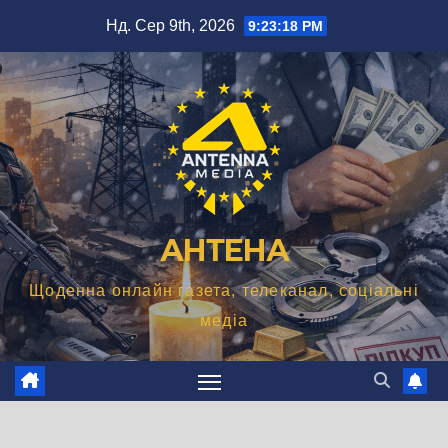
Перейти
Нд. Сер 9th, 2026
9:23:19 PM
до
вмісту
АНТЕНА
Щоденна онлайн газета, телеканал, соціальні
медіа