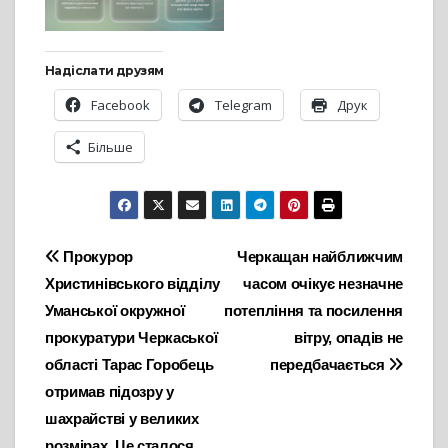
Надіслати друзям
Facebook
Telegram
Друк
Більше
Навігація
Прокурор
Черкащан найближчим
Христинівського відділу
часом очікує незначне
записів
Уманської окружної
потепління та посилення
прокуратури Черкаської
вітру, опадів не
області Тарас Горобець
передбачається
отримав підозру у
шахрайстві у великих
розмірах. Це сталося