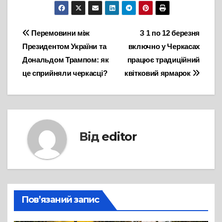
Навігація
Перемовини між
З 1 по 12 березня
Президентом України та
включно у Черкасах
записів
Дональдом Трампом: як
працює традиційний
це сприйняли черкасці?
квітковий ярмарок
Від
editor
Пов’язаний запис