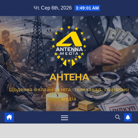
Перейти
Чт. Сер 6th, 2026
3:49:02 AM
до
вмісту
АНТЕНА
Щоденна онлайн газета, телеканал, соціальні
медіа