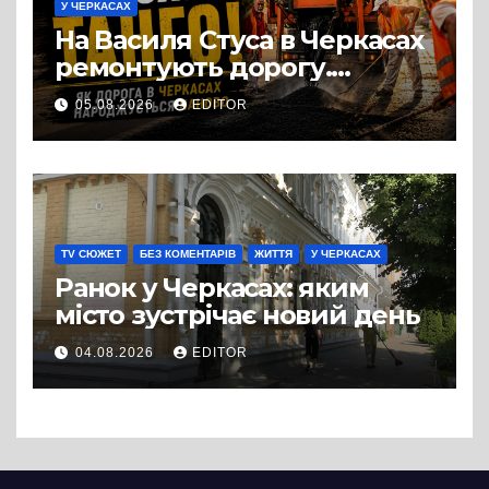
У ЧЕРКАСАХ
На Василя Стуса в Черкасах
ремонтують дорогу.
Роботи ведуться на ділянці
05.08.2026
EDITOR
від провулка Івана Сірка до
вулиці Надпільної
TV СЮЖЕТ
БЕЗ КОМЕНТАРІВ
ЖИТТЯ
У ЧЕРКАСАХ
Ранок у Черкасах: яким
місто зустрічає новий день
04.08.2026
EDITOR