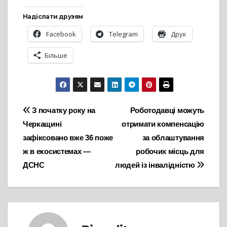
Надіслати друзям
Facebook
Telegram
Друк
Більше
Навігація
З початку року на
Роботодавці можуть
Черкащині
отримати компенсацію
записів
зафіксовано вже 36 поже
за облаштування
ж в екосистемах —
робочих місць для
ДСНС
людей із інвалідністю