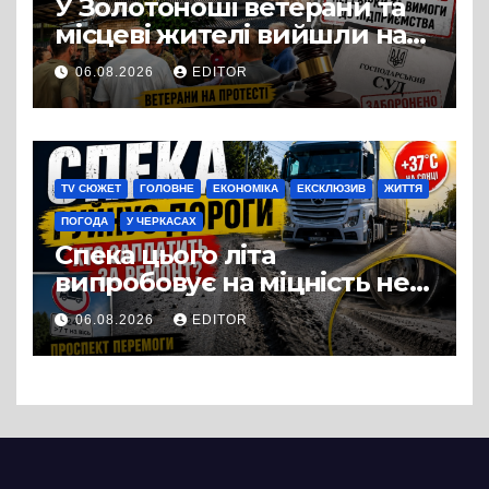
У Золотоноші ветерани та
місцеві жителі вийшли на
протест до стін
06.08.2026
EDITOR
підприємства ТОВ «Омега
Три», що займається
виробництвом м’яса птиці
TV СЮЖЕТ
ГОЛОВНЕ
ЕКОНОМІКА
ЕКСКЛЮЗИВ
ЖИТТЯ
ПОГОДА
У ЧЕРКАСАХ
Спека цього літа
випробовує на міцність не
лише людей, а й дороги
06.08.2026
EDITOR
Черкас