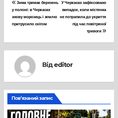
Навігація
Зима тримає березень
У Черкасах зафіксовано
у полоні: в Черкасах
випадок, коли містянка
записів
знову морозець і землю
не потрапила до укриття
притрусило снігом
під час повітряної
тривоги
Від
editor
Пов’язаний запис