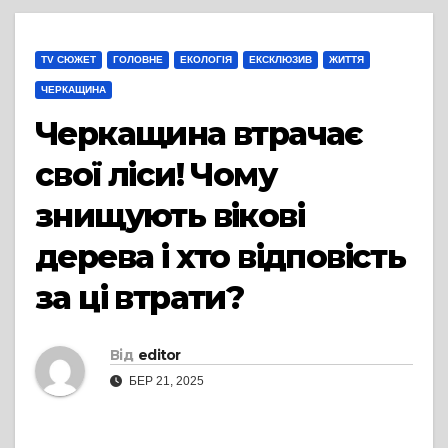
TV СЮЖЕТ
ГОЛОВНЕ
ЕКОЛОГІЯ
ЕКСКЛЮЗИВ
ЖИТТЯ
ЧЕРКАЩИНА
Черкащина втрачає
свої ліси! Чому
знищують вікові
дерева і хто відповість
за ці втрати?
Від
editor
БЕР 21, 2025