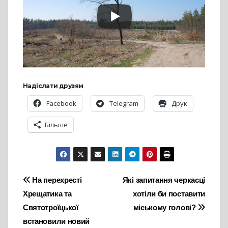
Надіслати друзям
Facebook
Telegram
Друк
Більше
Навігація
На перехресті
Які запитання черкасці
Хрещатика та
хотіли би поставити
записів
Святотроїцької
міському голові?
встановили новий