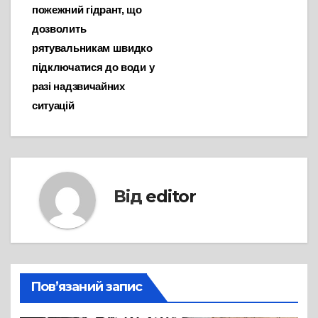
пожежний гідрант, що
дозволить
рятувальникам швидко
підключатися до води у
разі надзвичайних
ситуацій
Від
editor
Пов’язаний запис