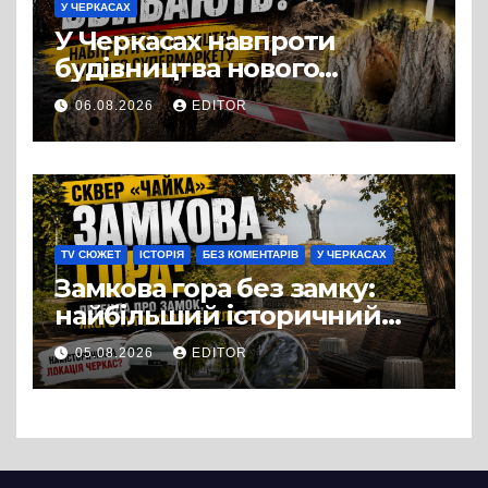
У ЧЕРКАСАХ
У Черкасах навпроти
будівництва нового
супермаркету VARUS на
06.08.2026
EDITOR
проспекті Перемоги всохли
дерева. І це навряд чи
можна назвати
випадковістю
TV СЮЖЕТ
ІСТОРІЯ
БЕЗ КОМЕНТАРІВ
У ЧЕРКАСАХ
Замкова гора без замку:
найбільший історичний
міф Черкас
05.08.2026
EDITOR