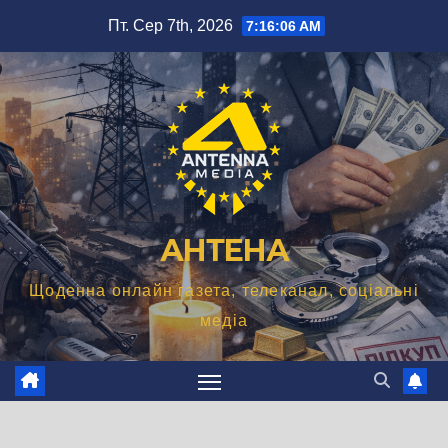
Перейти
Пт. Сер 7th, 2026
7:16:07 AM
до
вмісту
АНТЕНА
Щоденна онлайн газета, телеканал, соціальні
медіа