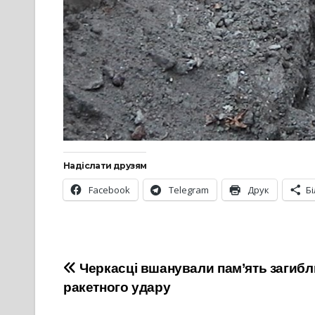
Надіслати друзям
Facebook
Telegram
Друк
Б
Навігація
Черкасці вшанували пам’ять загибл
ракетного удару
записів