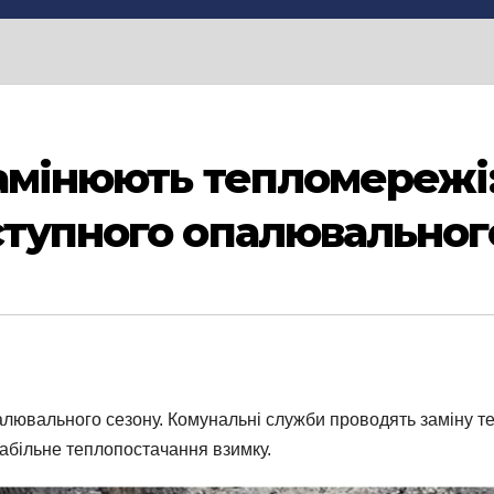
замінюють тепломережі
ступного опалювальног
алювального сезону. Комунальні служби проводять заміну т
табільне теплопостачання взимку.