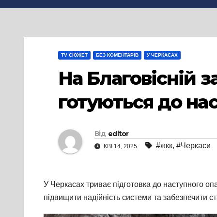
TV СЮЖЕТ
БЕЗ КОМЕНТАРІВ
У ЧЕРКАСАХ
На Благовісній 
готуються до на
Від
editor
#жкк
,
#Черкаси
КВІ 14, 2025
У Черкасах триває підготовка до наступного оп
підвищити надійність системи та забезпечити с