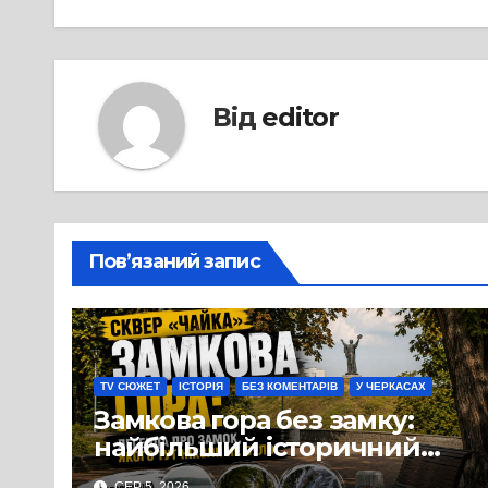
Від
editor
Пов’язаний запис
TV СЮЖЕТ
ІСТОРІЯ
БЕЗ КОМЕНТАРІВ
У ЧЕРКАСАХ
Замкова гора без замку:
найбільший історичний
міф Черкас
СЕР 5, 2026