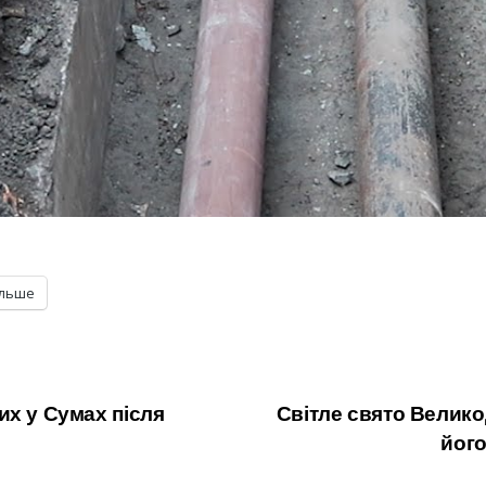
ільше
их у Сумах після
Світле свято Велико
його