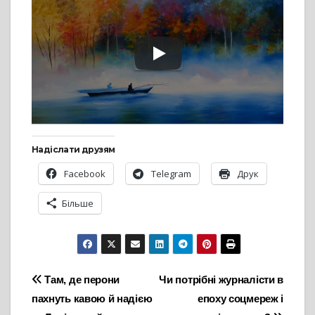
Надіслати друзям
Facebook
Telegram
Друк
Більше
Навігація
Там, де перони
Чи потрібні журналісти в
пахнуть кавою й надією
епоху соцмереж і
записів