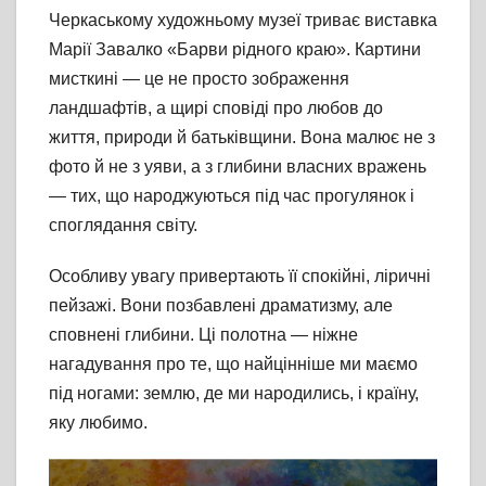
Черкаському художньому музеї триває виставка
Марії Завалко «Барви рідного краю». Картини
мисткині — це не просто зображення
ландшафтів, а щирі сповіді про любов до
життя, природи й батьківщини. Вона малює не з
фото й не з уяви, а з глибини власних вражень
— тих, що народжуються під час прогулянок і
споглядання світу.
Особливу увагу привертають її спокійні, ліричні
пейзажі. Вони позбавлені драматизму, але
сповнені глибини. Ці полотна — ніжне
нагадування про те, що найцінніше ми маємо
під ногами: землю, де ми народились, і країну,
яку любимо.