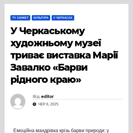
TV СЮЖЕТ
КУЛЬТУРА
У ЧЕРКАСАХ
У Черкаському
художньому музеї
триває виставка Марії
Завалко «Барви
рідного краю»
Від
editor
ЧЕР 6, 2025
Емоційна мандрівка крізь барви природи: у