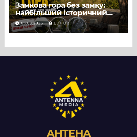
Замкова гора без замку:
найбільший історичний
міф Черкас
05.08.2026
EDITOR
АНТЕНА