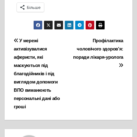
Більше
Навігація
У мережі
Профілактика
активізувалися
чоловічого здоров’я:
записів
аферисти, які
поради лікаря-уролога
маскуються під
благодійників і під
виглядом допомоги
ВПО виманюють
персональні дані або
гроші