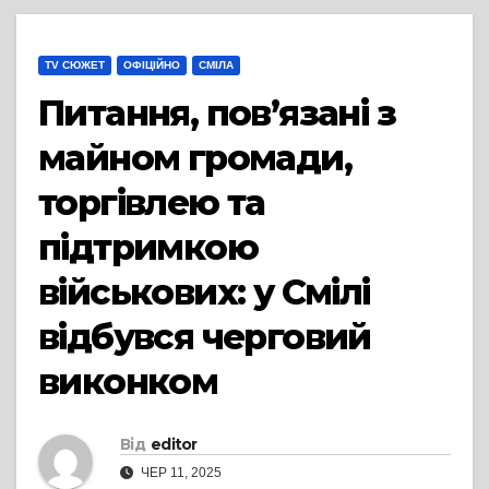
TV СЮЖЕТ
ОФІЦІЙНО
СМІЛА
Питання, пов’язані з
майном громади,
торгівлею та
підтримкою
військових: у Смілі
відбувся черговий
виконком
Від
editor
ЧЕР 11, 2025