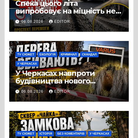
Спека цього літа
випробовує на міцність не
лише людей, а й дороги
06.08.2026
EDITOR
Черкас
TV СЮЖЕТ
ЕКОЛОГІЯ
КРИМІНАЛ
СКАНДАЛ
У ЧЕРКАСАХ
У Черкасах навпроти
будівництва нового
супермаркету VARUS на
06.08.2026
EDITOR
проспекті Перемоги всохли
дерева. І це навряд чи
можна назвати
випадковістю
TV СЮЖЕТ
ІСТОРІЯ
БЕЗ КОМЕНТАРІВ
У ЧЕРКАСАХ