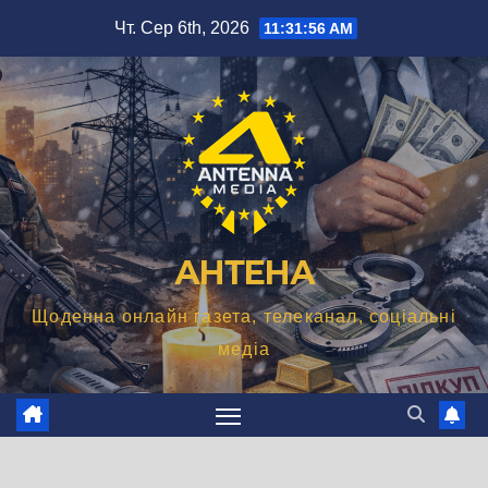
Перейти
Чт. Сер 6th, 2026
11:31:57 AM
до
вмісту
АНТЕНА
Щоденна онлайн газета, телеканал, соціальні
медіа