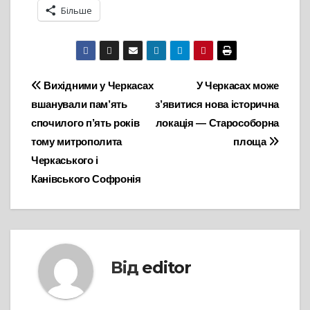
Більше
Навігація
Вихідними у Черкасах
У Черкасах може
вшанували пам’ять
з’явитися нова історична
записів
спочилого п’ять років
локація — Старособорна
тому митрополита
площа
Черкаського і
Канівського Софронія
Від
editor