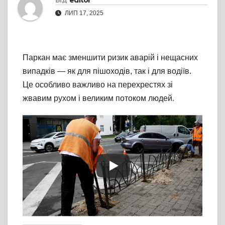
Від
editor
ЛИП 17, 2025
Паркан має зменшити ризик аварій і нещасних
випадків — як для пішоходів, так і для водіїв.
Це особливо важливо на перехрестях зі
жвавим рухом і великим потоком людей.