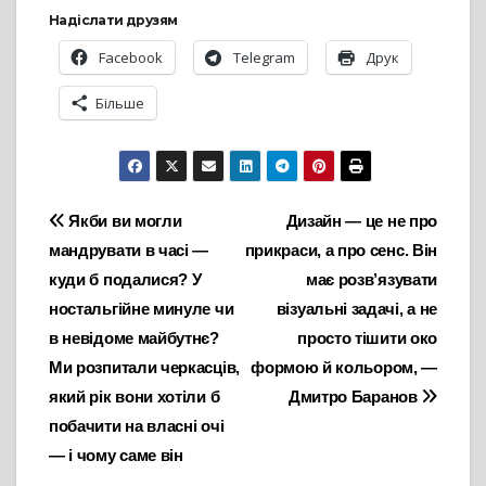
Надіслати друзям
Facebook
Telegram
Друк
Більше
Навігація
Якби ви могли
Дизайн — це не про
мандрувати в часі —
прикраси, а про сенс. Він
записів
куди б подалися? У
має розв’язувати
ностальгійне минуле чи
візуальні задачі, а не
в невідоме майбутнє?
просто тішити око
Ми розпитали черкасців,
формою й кольором, —
який рік вони хотіли б
Дмитро Баранов
побачити на власні очі
— і чому саме він