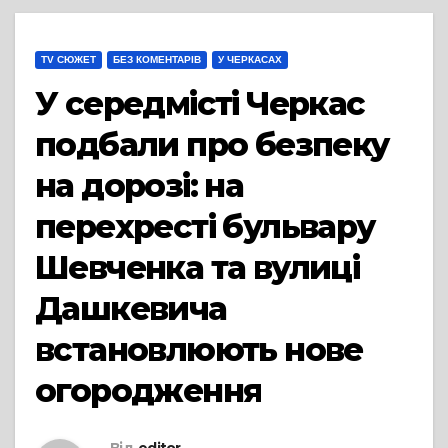
TV СЮЖЕТ
БЕЗ КОМЕНТАРІВ
У ЧЕРКАСАХ
У середмісті Черкас
подбали про безпеку
на дорозі: на
перехресті бульвару
Шевченка та вулиці
Дашкевича
встановлюють нове
огородження