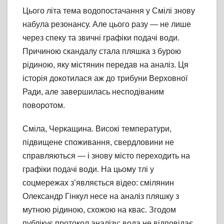
Цього літа тема водопостачання у Смілі знову
набула резонансу. Але цього разу — не лише
через спеку та звичні графіки подачі води.
Причиною скандалу стала пляшка з бурою
рідиною, яку містянин передав на аналіз. Ця
історія докотилася аж до трибуни Верховної
Ради, але завершилась несподіваним
поворотом.
Сміла, Черкащина. Високі температури,
підвищене споживання, свердловини не
справляються — і знову місто переходить на
графіки подачі води. На цьому тлі у
соцмережах з’являється відео: смілянин
Олександр Гінкул несе на аналіз пляшку з
мутною рідиною, схожою на квас. Згодом
публікує протокол аналізу: вода не відповідає