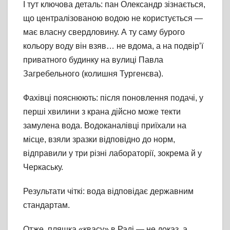
І тут ключова деталь: пан Олександр зізнається,
що централізованою водою не користується —
має власну свердловину. А ту саму бурого
кольору воду він взяв… не вдома, а на подвір’ї
приватного будинку на вулиці Павла
Загребельного (колишня Тургенєва).
Фахівці пояснюють: після поновлення подачі, у
перші хвилини з крана дійсно може текти
замулена вода. Водоканалівці приїхали на
місце, взяли зразки відповідно до норм,
відправили у три різні лабораторії, зокрема й у
Черкаську.
Результати чіткі: вода відповідає державним
стандартам.
Отже, пляшка «квасу» в Раді — не доказ, а