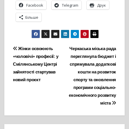
Facebook
Telegram
Друк
Більше
Навігація
Жінки освоюють
Черкаська міська рада
«чоловічі» професії: у
переглянула бюджет і
записів
Смілянському Центрі
спрямувала додаткові
зайнятості стартував
кошти на розвиток
новий проєкт
спорту та оновлення
програми соціально-
економічного розвитку
міста