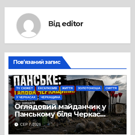
Від
editor
Пов’язаний запис
TV СЮЖЕТ
ЕКСКЛЮЗИВ
ЖИТТЯ
ЗОЛОТОНОША
СМІТТЯ
У ЧЕРКАСАХ
ЧЕРКАЩИНА
Оглядовий майданчик у
Панському біля Черкас
перетворився на занедбане
СЕР 7, 2026
сміттєзвалище