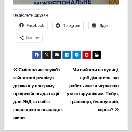
Надіслати друзям
Facebook
Telegram
Друк
Більше
Навігація
Смілянська служба
Ми вийшли на вулиці,
зайнятості реалізує
щоб дізнатися, що
записів
державну програму
робить життя черкасців
професійної адаптації
у місті зручнішим. Побут,
для УБД та осіб з
транспорт, благоустрій,
інвалідністю внаслідок
сервіс?
війни