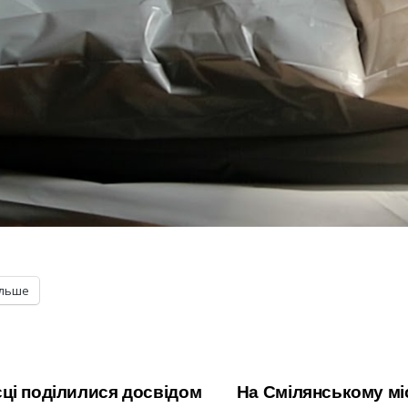
ільше
ці поділилися досвідом
На Смілянському міс