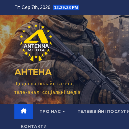
Перейти
Пт. Сер 7th, 2026
12:29:29 PM
до
вмісту
АНТЕНА
Щоденна онлайн газета,
телеканал, соціальні медіа
ПРО НАС
ТЕЛЕВІЗІЙНІ ПОСЛУГ
КОНТАКТИ