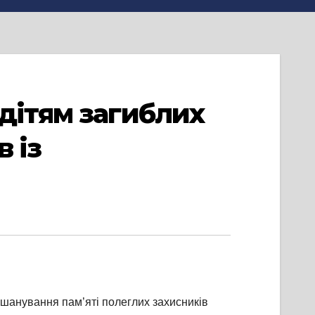
дітям загиблих
в із
 вшанування пам’яті полеглих захисників