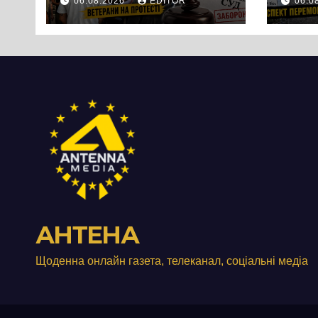
06.08.2026
EDITOR
06.0
вийшли на
люд
протест до стін
Чер
підприємства ТОВ
«Омега Три», що
займається
виробництвом
м’яса птиці
АНТЕНА
Щоденна онлайн газета, телеканал, соціальні медіа