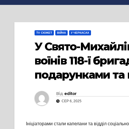
TV СЮЖЕТ
ВІЙНА
У ЧЕРКАСАХ
У Свято-Михайлі
воїнів 118-ї бриг
подарунками та
Від
editor
СЕР 6, 2025
Ініціаторами стали капелани та відділ соціальн