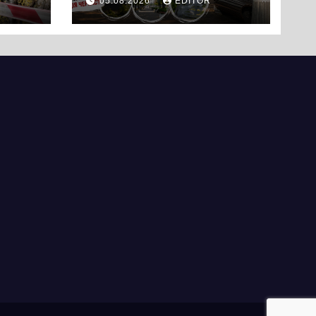
05.08.2026
EDITOR
Черкас
ли
вряд
ати