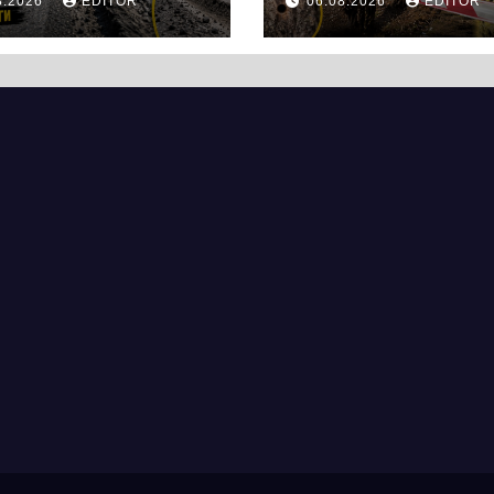
8.2026
EDITOR
06.08.2026
EDITOR
ей, а й дороги
нового
кас
супермаркету
VARUS на
проспекті
Перемоги всох
дерева. І це на
чи можна назв
випадковістю