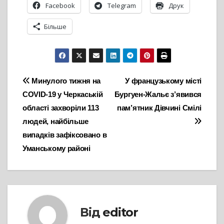
Facebook
Telegram
Друк
Більше
Навігація
Минулого тижня на
У французькому місті
COVID-19 у Черкаській
Бургуен-Жальє з’явився
записів
області захворіли 113
пам’ятник Дівчині Смілі
людей, найбільше
випадків зафіксовано в
Уманському районі
Від
editor