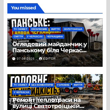
You missed
TV СЮЖЕТ
ЕКСКЛЮЗИВ
ЖИТТЯ
ЗОЛОТОНОША
СМІТТЯ
У ЧЕРКАСАХ
ЧЕРКАЩИНА
Оглядовий майданчик у
Панському біля Черкас
перетворився на занедбане
07.08.2026
EDITOR
сміттєзвалище
TV СЮЖЕТ
БЕЗ КОМЕНТАРІВ
ГОЛОВНЕ
ЖИТТЯ
У ЧЕРКАСАХ
Ремонт теплотраси на
вулиці Святотроїцькій