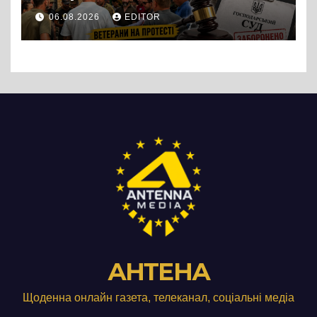
протест до стін
06.08.2026
EDITOR
підприємства ТОВ «Омега
Три», що займається
виробництвом м’яса птиці
АНТЕНА
Щоденна онлайн газета, телеканал, соціальні медіа