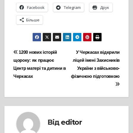
Facebook
Telegram
Друк
Більше
Навігація
1200 нових історій
У Черкасах відкрили
щороку: як працює
ліцей імені Захисників
записів
Центр матері та дитини в
України з військово-
Черкасах
фізичною підготовкою
Від
editor