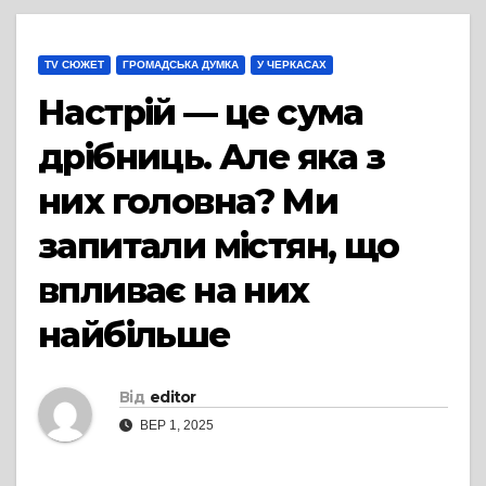
TV СЮЖЕТ
ГРОМАДСЬКА ДУМКА
У ЧЕРКАСАХ
Настрій — це сума
дрібниць. Але яка з
них головна? Ми
запитали містян, що
впливає на них
найбільше
Від
editor
ВЕР 1, 2025