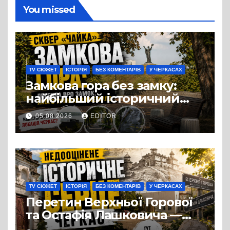
You missed
TV СЮЖЕТ
ІСТОРІЯ
БЕЗ КОМЕНТАРІВ
У ЧЕРКАСАХ
Замкова гора без замку:
найбільший історичний
міф Черкас
05.08.2026
EDITOR
TV СЮЖЕТ
ІСТОРІЯ
БЕЗ КОМЕНТАРІВ
У ЧЕРКАСАХ
Перетин Верхньої Горової
та Остафія Лашковича —
історичне серце Черкас.