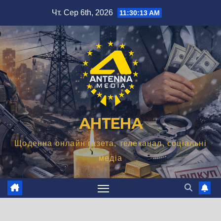
Перейти
Чт. Сер 6th, 2026
11:30:14 AM
до
вмісту
АНТЕНА
Щоденна онлайн газета, телеканал, соціальні
медіа