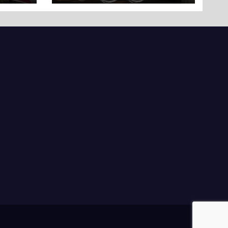
ли
вряд
ати