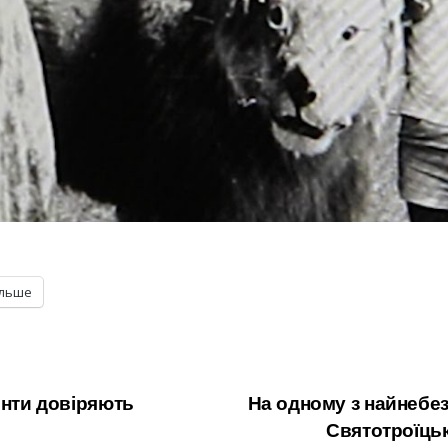
ільше
єнти довіряють
На одному з найнебез
Святотроїць