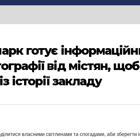
арк готує інформаційни
графії від містян, що
з історії закладу
ділитися власними світлинами та спогадами, аби зберегти і