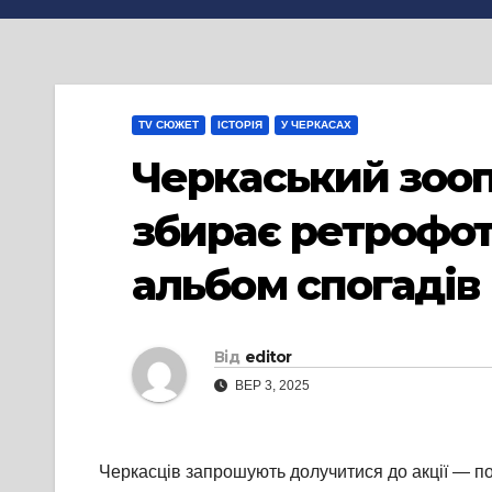
TV СЮЖЕТ
ІСТОРІЯ
У ЧЕРКАСАХ
Черкаський зооп
збирає ретрофото
альбом спогадів і
Від
editor
ВЕР 3, 2025
Черкасців запрошують долучитися до акції — по