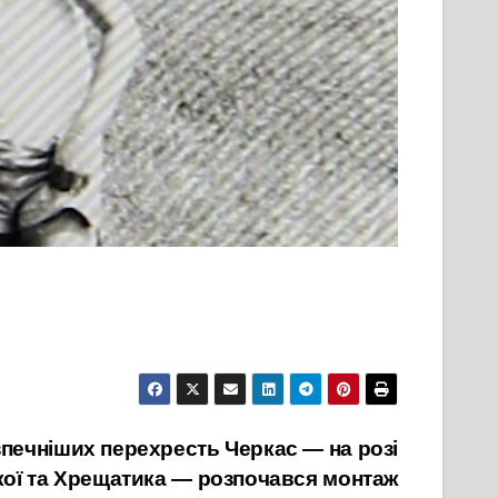
печніших перехресть Черкас — на розі
кої та Хрещатика — розпочався монтаж