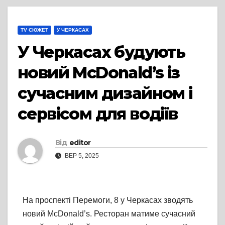
TV СЮЖЕТ
У ЧЕРКАСАХ
У Черкасах будують
новий McDonald’s із
сучасним дизайном і
сервісом для водіїв
Від
editor
ВЕР 5, 2025
На проспекті Перемоги, 8 у Черкасах зводять
новий McDonald’s. Ресторан матиме сучасний