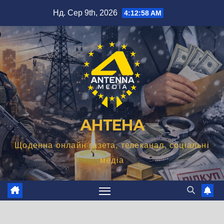
Перейти
Нд. Сер 9th, 2026
4:12:59 AM
до
вмісту
АНТЕНА
Щоденна онлайн газета, телеканал, соціальні
медіа