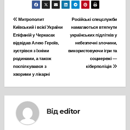
Навігація
Митрополит
Російські спецслужби
Київський і всієї України
намагаються втягнути
записів
Епіфаній у Черкасах
українських підлітків у
відвідав Алею Героїв,
небезпечні злочини,
зустрівся з їхніми
використовуючи ігри та
родинами, а також
соцмережі —
поспілкувався з
кіберполіція
хворими у лікарні
Від
editor