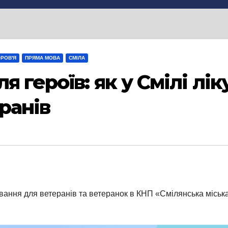
РОВ'Я
ПРЯМА МОВА
СМІЛА
 героїв: як у Смілі лік
ранів
ання для ветеранів та ветеранок в КНП «Смілянська міська с