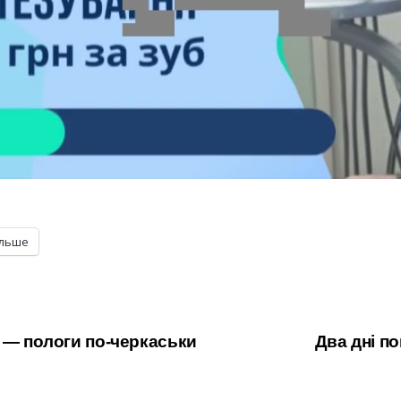
ільше
я — пологи по-черкаськи
Два дні п