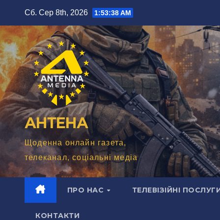
Перейти
Сб. Сер 8th, 2026
1:53:39 AM
до
вмісту
АНТЕНА
Щоденна онлайн газета,
телеканал, соціальні медіа
ПРО НАС
ТЕЛЕВІЗІЙНІ ПОСЛУГ
КОНТАКТИ