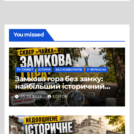
You missed
TV СЮЖЕТ
ІСТОРІЯ
БЕЗ КОМЕНТАРІВ
У ЧЕРКАСАХ
Замкова гора без замку:
найбільший історичний
міф Черкас
05.08.2026
EDITOR