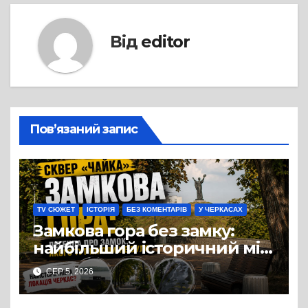
Від
editor
Пов’язаний запис
TV СЮЖЕТ
ІСТОРІЯ
БЕЗ КОМЕНТАРІВ
У ЧЕРКАСАХ
Замкова гора без замку:
найбільший історичний міф
Черкас
СЕР 5, 2026