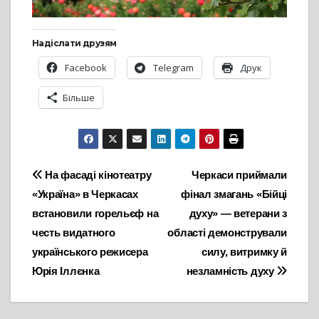
Надіслати друзям
Facebook
Telegram
Друк
Більше
Навігація
На фасаді кінотеатру
Черкаси приймали
«Україна» в Черкасах
фінал змагань «Бійці
записів
встановили горельєф на
духу» — ветерани з
честь видатного
області демонстрували
українського режисера
силу, витримку й
Юрія Іллєнка
незламність духу