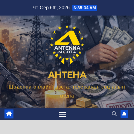
Перейти
Чт. Сер 6th, 2026
6:35:35 AM
до
вмісту
АНТЕНА
Щоденна онлайн газета, телеканал, соціальні
медіа