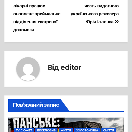
лікарні працює
честь видатного
оновлене приймальне
українського режисера
відділення екстреної
Юрія Іллєнка
допомоги
Від
editor
Пов’язаний запис
TV СЮЖЕТ
ЕКСКЛЮЗИВ
ЖИТТЯ
ЗОЛОТОНОША
СМІТТЯ