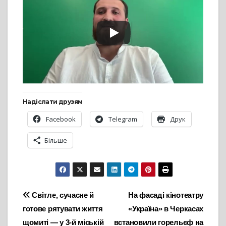
Надіслати друзям
Facebook
Telegram
Друк
Більше
Навігація
Світле, сучасне й
На фасаді кінотеатру
готове рятувати життя
«Україна» в Черкасах
записів
щомиті — у 3-й міській
встановили горельєф на