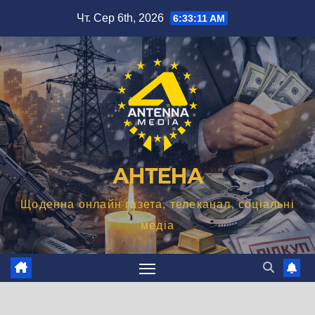
Перейти
Чт. Сер 6th, 2026
6:33:12 AM
до
вмісту
АНТЕНА
Щоденна онлайн газета, телеканал, соціальні
медіа