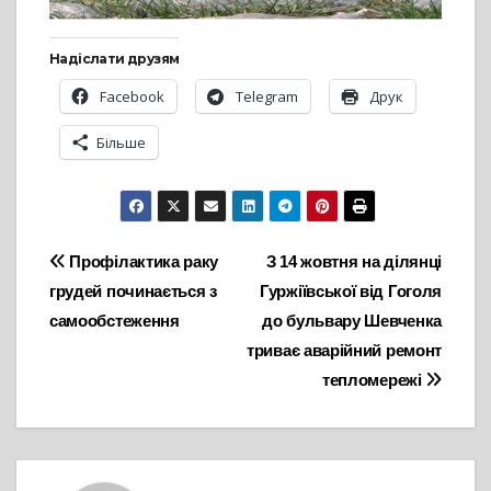
Надіслати друзям
Facebook
Telegram
Друк
Більше
Навігація
Профілактика раку
З 14 жовтня на ділянці
грудей починається з
Гуржіївської від Гоголя
записів
самообстеження
до бульвару Шевченка
триває аварійний ремонт
тепломережі