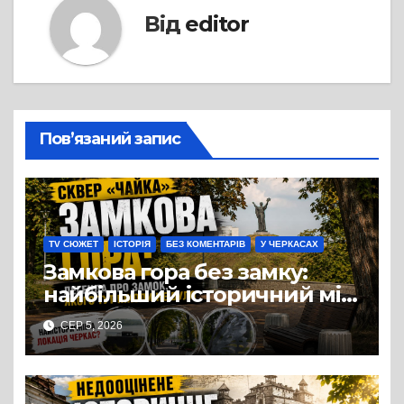
Від
editor
Пов’язаний запис
TV СЮЖЕТ
ІСТОРІЯ
БЕЗ КОМЕНТАРІВ
У ЧЕРКАСАХ
Замкова гора без замку:
найбільший історичний міф
Черкас
СЕР 5, 2026