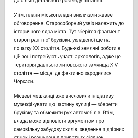
до більш детального розгляду питання.
Утім, плани міської влади викликали жваве
обговорення. Старособорний узвіз належить до
історичного ядра міста. Тут зберігся фрагмент
старої гранітної бруківки, укладеної ще на
початку ХХ століття. Будь-які земляні роботи в
цій зоні потребують участі археологів, адже це
територія давнього литовського замчища XIV
століття — місця, де фактично зародилися
Черкаси.
Місцеві мешканці вже висловили ініціативу
музеєфікувати цю частину вулиці — зберегти
бруківку та обмежити рух автомобілів. Втім,
влада може відповісти аргументом про
самовільну забудову схилів, зведення підпірних
стінок і розширення приватних ділянок