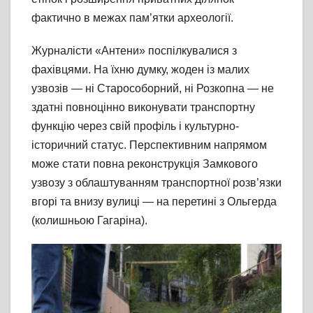
фактично в межах пам’ятки археології.
Журналісти «Антени» поспілкувалися з
фахівцями. На їхню думку, жоден із малих
узвозів — ні Старособорний, ні Розкопна — не
здатні повноцінно виконувати транспортну
функцію через свій профіль і культурно-
історичний статус. Перспективним напрямом
може стати повна реконструкція Замкового
узвозу з облаштуванням транспортної розв’язки
вгорі та внизу вулиці — на перетині з Ольгерда
(колишньою Гагаріна).