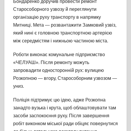
Бондаренко доручив провести ремонт
Старособорного узвозу й переглянути
організацію руху транспорту в напрямку
Митниці. Мета — розвантажити Замковий узвіз,
який нині є головною транспортною артерією
між середмістям і нижньою частиною міста.
Роботи виконає комунальне підприємство
«ЧЕЛУАШ». Після ремонту можуть
запровадити односторонній рух: вулицею
Розкопною — вгору, Старособорним узвозом —
униз.
Поліція підтримує цю ідею, адже Розкопна
занадто вузька і крута, щоб облаштовувати там
засоби заспокоєння руху. Після завершення
робіт виконком міської ради обіцяє повернутися