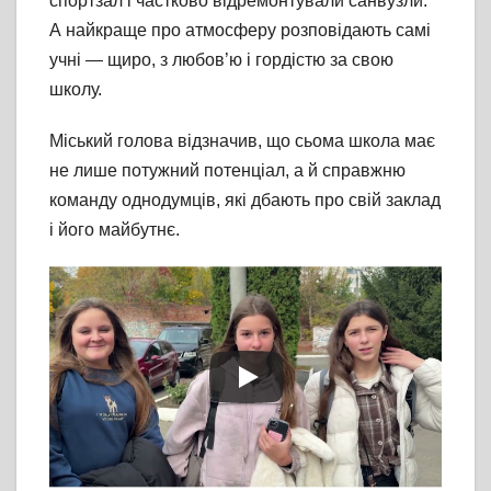
спортзал і частково відремонтували санвузли.
А найкраще про атмосферу розповідають самі
учні — щиро, з любов’ю і гордістю за свою
школу.
Міський голова відзначив, що сьома школа має
не лише потужний потенціал, а й справжню
команду однодумців, які дбають про свій заклад
і його майбутнє.