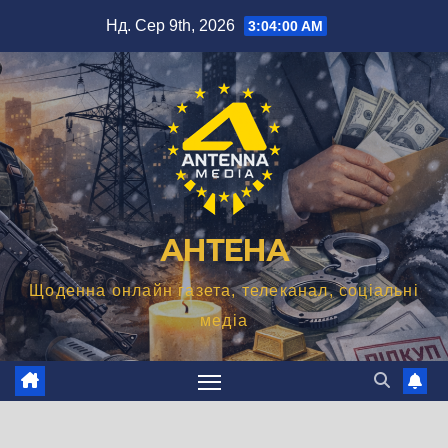
Перейти
Нд. Сер 9th, 2026
3:04:01 AM
до
вмісту
АНТЕНА
Щоденна онлайн газета, телеканал, соціальні
медіа