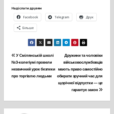
Надіслати друзям
Facebook
Telegram
Друк
Більше
Навігація
У Смілянській школі
Дружини та чоловіки
№3-колегіумі провели
військовослужбовців
записів
незвичний урок безпеки
мають право самостійно
про торгівлю людьми
обирати зручний час для
щорічної відпустки — це
гарантує закон